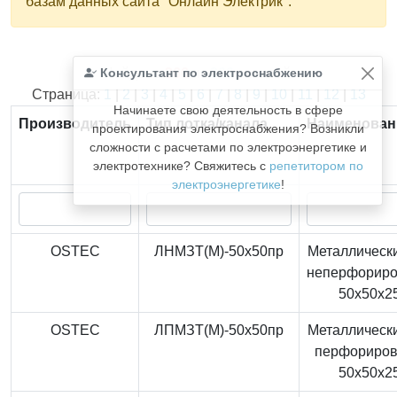
базам данных сайта "Онлайн Электрик".
Консультант по электроснабжению
Найдено
366
из
366
записей.
Страница:
1
|
2
|
3
|
4
|
5
|
6
|
7
|
8
|
9
|
10
|
11
|
12
|
13
Начинаете свою деятельность в сфере
Производитель
Тип лотка/канала
Наименован
проектирования электроснабжения? Возникли
сложности с расчетами по электроэнергетике и
электротехнике? Свяжитесь с
репетитором по
электроэнергетике
!
OSTEC
ЛНМЗТ(М)-50x50пр
Металлически
неперфорир
50x50x2
OSTEC
ЛПМЗТ(М)-50x50пр
Металлически
перфориро
50x50x2