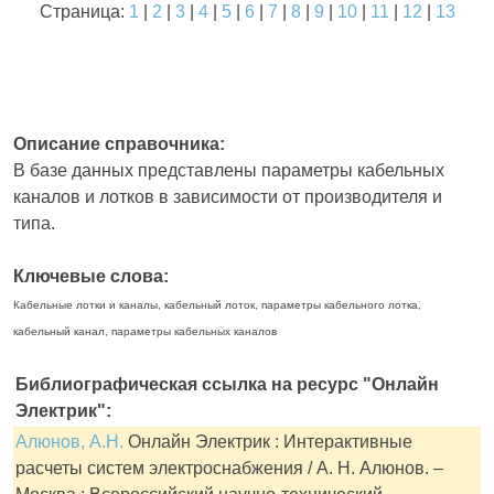
Страница:
1
|
2
|
3
|
4
|
5
|
6
|
7
|
8
|
9
|
10
|
11
|
12
|
13
Описание справочника:
В базе данных представлены параметры кабельных
каналов и лотков в зависимости от производителя и
типа.
Ключевые слова:
Кабельные лотки и каналы, кабельный лоток, параметры кабельного лотка,
кабельный канал, параметры кабельных каналов
Библиографическая ссылка на ресурс "Онлайн
Электрик":
Алюнов, А.Н.
Онлайн Электрик : Интерактивные
расчеты систем электроснабжения / А. Н. Алюнов. –