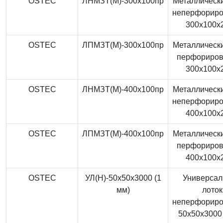
OSTEC
ЛНМЗТ(М)-300x100пр
Металлически
неперфорир
300x100x
OSTEC
ЛПМЗТ(М)-300x100пр
Металлически
перфориро
300x100x
OSTEC
ЛНМЗТ(М)-400x100пр
Металлически
неперфорир
400x100x
OSTEC
ЛПМЗТ(М)-400x100пр
Металлически
перфориро
400x100x
OSTEC
УЛ(Н)-50x50x3000 (1
Универса
мм)
лоток
неперфорир
50x50x3000 