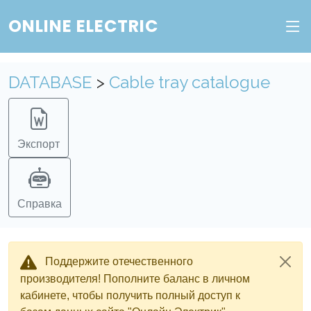
Веб-сервис "Онлайн Электрик"
ONLINE ELECTRIC
Пополните баланс в личном кабинете, чтобы
получить доступ ко всем сервисам "Онлайн
Электрик" без ограничений.
DATABASE
>
Cable tray catalogue
Ок
Войти в систему
Регистрация
Экспорт
Справка
Поддержите отечественного
производителя! Пополните баланс в личном
кабинете, чтобы получить полный доступ к