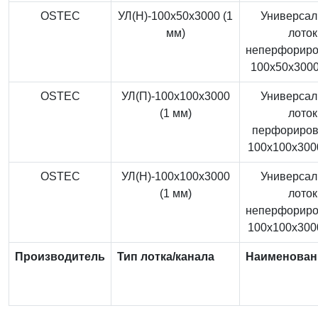
OSTEC
УЛ(Н)-100x50x3000 (1
Универса
мм)
лоток
неперфорир
100x50x3000
OSTEC
УЛ(П)-100x100x3000
Универса
(1 мм)
лоток
перфориро
100x100x3000
OSTEC
УЛ(Н)-100x100x3000
Универса
(1 мм)
лоток
неперфорир
100x100x3000
Производитель
Тип лотка/канала
Наименован