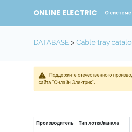
ONLINE ELECTRIC
О системе
DATABASE
>
Cable tray catal
Поддержите отечественного производ
сайта "Онлайн Электрик".
Производитель
Тип лотка/канала