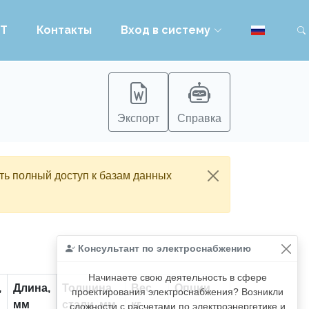
PT
Контакты
Вход в систему
Экспорт
Справка
ть полный доступ к базам данных
Консультант по электроснабжению
Начинаете свою деятельность в сфере
,
Длина,
Толщина
Вес,
Опции
проектирования электроснабжения? Возникли
мм
стали, мм
кг
сложности с расчетами по электроэнергетике и