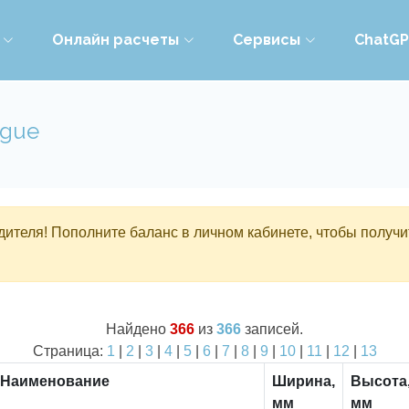
Онлайн расчеты
Сервисы
ChatG
ogue
ителя! Пополните баланс в личном кабинете, чтобы получи
Найдено
366
из
366
записей.
Страница:
1
|
2
|
3
|
4
|
5
|
6
|
7
|
8
|
9
|
10
|
11
|
12
|
13
Наименование
Ширина,
Высота
мм
мм