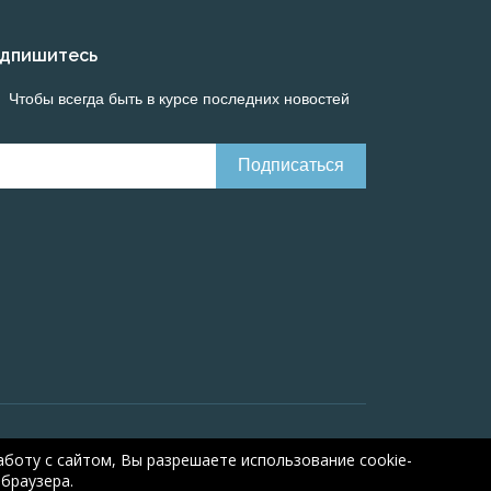
дпишитесь
Чтобы всегда быть в курсе последних новостей
line calculations of electrical systems
Online-
боту с сайтом, Вы разрешаете использование cookie-
браузера.