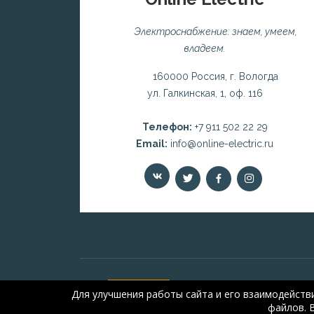
Электроснабжение: знаем, умеем,
владеем.
160000 Россия, г. Вологда
ул. Галкинская, 1, оф. 116
Телефон:
+7 911 502 22 29
Email:
info@online-electric.ru
Для улучшения работы сайта и его взаимодейств
файлов. 