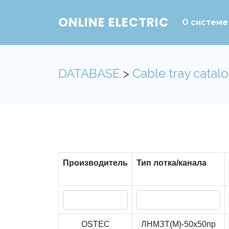
ONLINE ELECTRIC
О системе
DATABASE
>
Cable tray catal
Производитель
Тип лотка/канала
OSTEC
ЛНМЗТ(М)-50x50пр