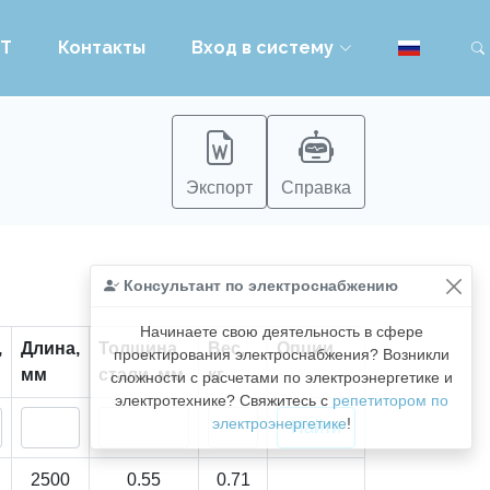
PT
Контакты
Вход в систему
Экспорт
Справка
Консультант по электроснабжению
Начинаете свою деятельность в сфере
,
Длина,
Толщина
Вес,
Опции
проектирования электроснабжения? Возникли
мм
стали, мм
кг
сложности с расчетами по электроэнергетике и
электротехнике? Свяжитесь с
репетитором по
электроэнергетике
!
2500
0.55
0.71