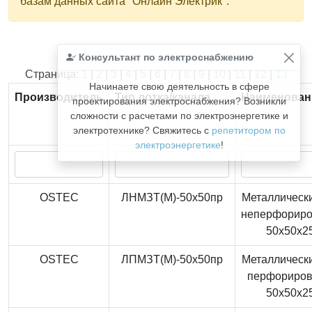
базам данных сайта "Онлайн Электрик".
Консультант по электроснабжению
Найдено
366
из
366
записей.
Страница:
1
|
2
|
3
|
4
|
5
|
6
|
7
|
8
|
9
|
10
|
11
|
12
|
13
Начинаете свою деятельность в сфере
Производитель
Тип лотка/канала
Наименован
проектирования электроснабжения? Возникли
сложности с расчетами по электроэнергетике и
электротехнике? Свяжитесь с
репетитором по
электроэнергетике
!
OSTEC
ЛНМЗТ(М)-50x50пр
Металлически
неперфорир
50x50x2
OSTEC
ЛПМЗТ(М)-50x50пр
Металлически
перфориро
50x50x2