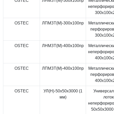
OSTEC
ЛНМЗТ(М)-300x100пр
Металлически
неперфорир
300x100x
OSTEC
ЛПМЗТ(М)-300x100пр
Металлически
перфориро
300x100x
OSTEC
ЛНМЗТ(М)-400x100пр
Металлически
неперфорир
400x100x
OSTEC
ЛПМЗТ(М)-400x100пр
Металлически
перфориро
400x100x
OSTEC
УЛ(Н)-50x50x3000 (1
Универса
мм)
лоток
неперфорир
50x50x3000 