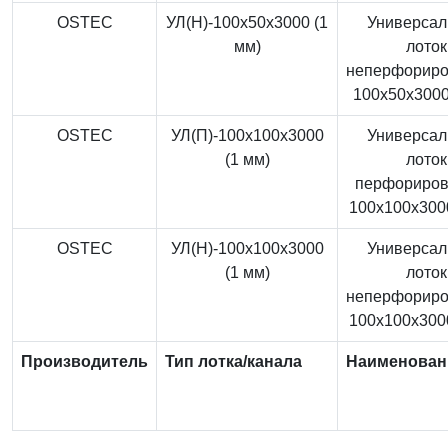
OSTEC
УЛ(Н)-100x50x3000 (1
Универса
мм)
лоток
неперфорир
100x50x3000
OSTEC
УЛ(П)-100x100x3000
Универса
(1 мм)
лоток
перфориро
100x100x3000
OSTEC
УЛ(Н)-100x100x3000
Универса
(1 мм)
лоток
неперфорир
100x100x3000
Производитель
Тип лотка/канала
Наименован