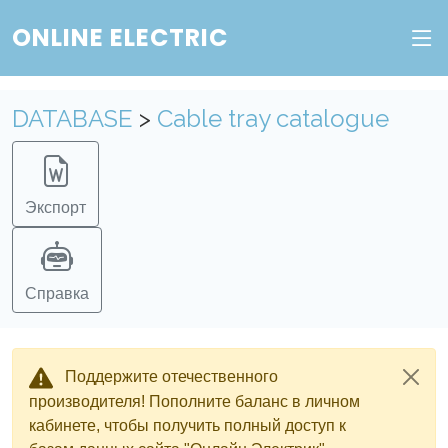
ONLINE ELECTRIC
Пополните баланс в личном кабинете, чтобы
получить доступ ко всем сервисам "Онлайн
Электрик" без ограничений.
DATABASE
>
Cable tray catalogue
Ок
Войти в систему
Регистрация
Экспорт
Справка
Поддержите отечественного
производителя! Пополните баланс в личном
кабинете, чтобы получить полный доступ к