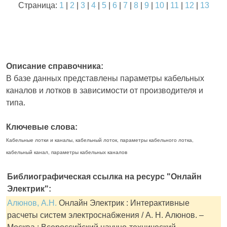
Страница:
1
|
2
|
3
|
4
|
5
|
6
|
7
|
8
|
9
|
10
|
11
|
12
|
13
Описание справочника:
В базе данных представлены параметры кабельных
каналов и лотков в зависимости от производителя и
типа.
Ключевые слова:
Кабельные лотки и каналы, кабельный лоток, параметры кабельного лотка,
кабельный канал, параметры кабельных каналов
Библиографическая ссылка на ресурс "Онлайн
Электрик":
Алюнов, А.Н.
Онлайн Электрик : Интерактивные
расчеты систем электроснабжения / А. Н. Алюнов. –