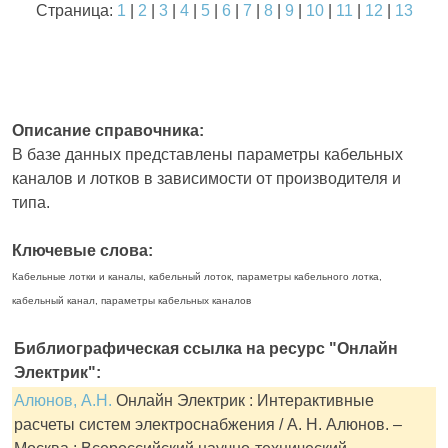
Страница:
1
|
2
|
3
|
4
|
5
|
6
|
7
|
8
|
9
|
10
|
11
|
12
|
13
Описание справочника:
В базе данных представлены параметры кабельных
каналов и лотков в зависимости от производителя и
типа.
Ключевые слова:
Кабельные лотки и каналы, кабельный лоток, параметры кабельного лотка,
кабельный канал, параметры кабельных каналов
Библиографическая ссылка на ресурс "Онлайн
Электрик":
Алюнов, А.Н.
Онлайн Электрик : Интерактивные
расчеты систем электроснабжения / А. Н. Алюнов. –