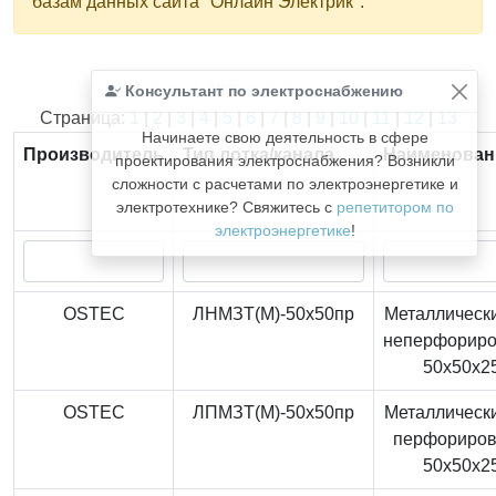
базам данных сайта "Онлайн Электрик".
Консультант по электроснабжению
Найдено
366
из
366
записей.
Страница:
1
|
2
|
3
|
4
|
5
|
6
|
7
|
8
|
9
|
10
|
11
|
12
|
13
Начинаете свою деятельность в сфере
Производитель
Тип лотка/канала
Наименован
проектирования электроснабжения? Возникли
сложности с расчетами по электроэнергетике и
электротехнике? Свяжитесь с
репетитором по
электроэнергетике
!
OSTEC
ЛНМЗТ(М)-50x50пр
Металлически
неперфорир
50x50x2
OSTEC
ЛПМЗТ(М)-50x50пр
Металлически
перфориро
50x50x2