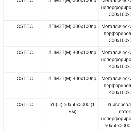
OSTEC
ЛНМЗТ(М)-300x100пр
Металлически
неперфорир
300x100x
OSTEC
ЛПМЗТ(М)-300x100пр
Металлически
перфориро
300x100x
OSTEC
ЛНМЗТ(М)-400x100пр
Металлически
неперфорир
400x100x
OSTEC
ЛПМЗТ(М)-400x100пр
Металлически
перфориро
400x100x
OSTEC
УЛ(Н)-50x50x3000 (1
Универса
мм)
лоток
неперфорир
50x50x3000 