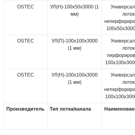
OSTEC
УЛ(Н)-100x50x3000 (1
Универса
мм)
лоток
неперфорир
100x50x3000
OSTEC
УЛ(П)-100x100x3000
Универса
(1 мм)
лоток
перфориро
100x100x3000
OSTEC
УЛ(Н)-100x100x3000
Универса
(1 мм)
лоток
неперфорир
100x100x3000
Производитель
Тип лотка/канала
Наименован