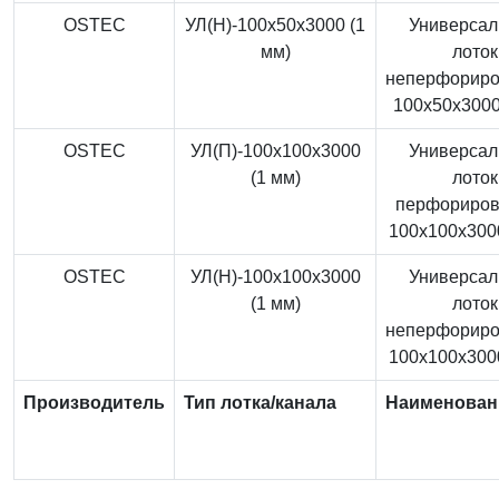
OSTEC
УЛ(Н)-100x50x3000 (1
Универса
мм)
лоток
неперфорир
100x50x3000
OSTEC
УЛ(П)-100x100x3000
Универса
(1 мм)
лоток
перфориро
100x100x3000
OSTEC
УЛ(Н)-100x100x3000
Универса
(1 мм)
лоток
неперфорир
100x100x3000
Производитель
Тип лотка/канала
Наименован