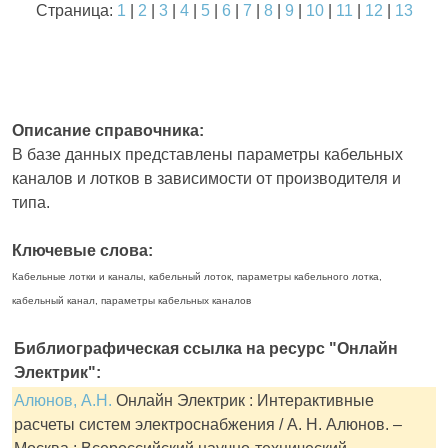
Страница:
1
|
2
|
3
|
4
|
5
|
6
|
7
|
8
|
9
|
10
|
11
|
12
|
13
Описание справочника:
В базе данных представлены параметры кабельных
каналов и лотков в зависимости от производителя и
типа.
Ключевые слова:
Кабельные лотки и каналы, кабельный лоток, параметры кабельного лотка,
кабельный канал, параметры кабельных каналов
Библиографическая ссылка на ресурс "Онлайн
Электрик":
Алюнов, А.Н.
Онлайн Электрик : Интерактивные
расчеты систем электроснабжения / А. Н. Алюнов. –