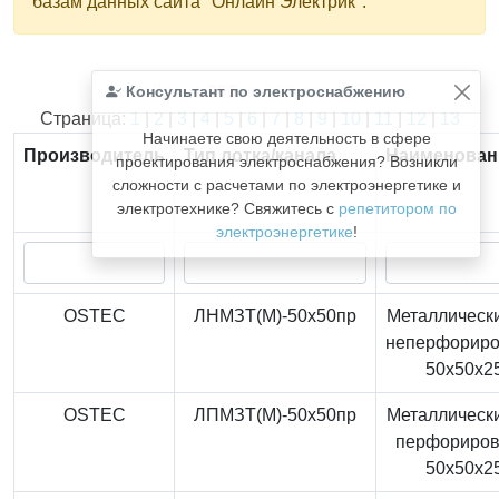
базам данных сайта "Онлайн Электрик".
Консультант по электроснабжению
Найдено
366
из
366
записей.
Страница:
1
|
2
|
3
|
4
|
5
|
6
|
7
|
8
|
9
|
10
|
11
|
12
|
13
Начинаете свою деятельность в сфере
Производитель
Тип лотка/канала
Наименован
проектирования электроснабжения? Возникли
сложности с расчетами по электроэнергетике и
электротехнике? Свяжитесь с
репетитором по
электроэнергетике
!
OSTEC
ЛНМЗТ(М)-50x50пр
Металлически
неперфорир
50x50x2
OSTEC
ЛПМЗТ(М)-50x50пр
Металлически
перфориро
50x50x2