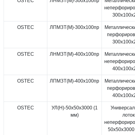
OSTEC
ЛНМЗТ(М)-300x100пр
Металлически
неперфорир
300x100x
OSTEC
ЛПМЗТ(М)-300x100пр
Металлически
перфориро
300x100x
OSTEC
ЛНМЗТ(М)-400x100пр
Металлически
неперфорир
400x100x
OSTEC
ЛПМЗТ(М)-400x100пр
Металлически
перфориро
400x100x
OSTEC
УЛ(Н)-50x50x3000 (1
Универса
мм)
лоток
неперфорир
50x50x3000 