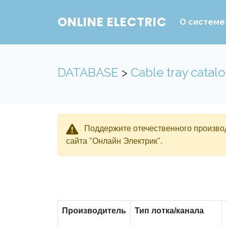
ONLINE ELECTRIC
О системе
DATABASE
>
Cable tray catal
Поддержите отечественного производ
сайта "Онлайн Электрик".
Производитель
Тип лотка/канала