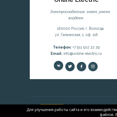
Электроснабжение: знаем, умеем,
владеем.
160000 Россия, г. Вологда
ул. Галкинская, 1, оф. 116
Телефон:
+7 911 502 22 29
Email:
info@online-electric.ru
Для улучшения работы сайта и его взаимодейств
файлов. 