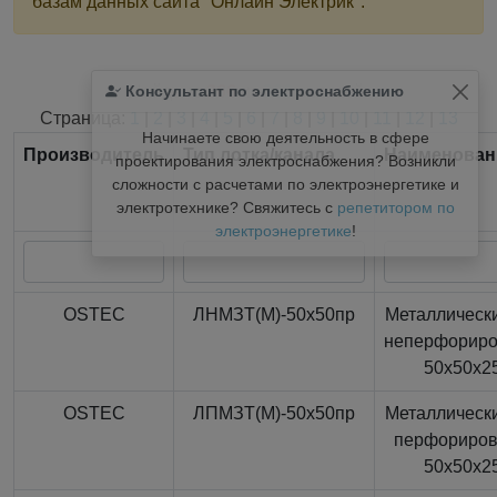
базам данных сайта "Онлайн Электрик".
Консультант по электроснабжению
Найдено
366
из
366
записей.
Страница:
1
|
2
|
3
|
4
|
5
|
6
|
7
|
8
|
9
|
10
|
11
|
12
|
13
Начинаете свою деятельность в сфере
Производитель
Тип лотка/канала
Наименован
проектирования электроснабжения? Возникли
сложности с расчетами по электроэнергетике и
электротехнике? Свяжитесь с
репетитором по
электроэнергетике
!
OSTEC
ЛНМЗТ(М)-50x50пр
Металлически
неперфорир
50x50x2
OSTEC
ЛПМЗТ(М)-50x50пр
Металлически
перфориро
50x50x2