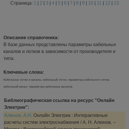
Страница:
1
|
2
|
3
|
4
|
5
|
6
|
7
|
8
|
9
|
10
|
11
|
12
|
13
Описание справочника:
В базе данных представлены параметры кабельных
каналов и лотков в зависимости от производителя и
типа.
Ключевые слова:
Кабельные лотки и каналы, кабельный лоток, параметры кабельного лотка,
кабельный канал, параметры кабельных каналов
Библиографическая ссылка на ресурс "Онлайн
Электрик":
Алюнов, А.Н.
Онлайн Электрик : Интерактивные
расчеты систем электроснабжения / А. Н. Алюнов. –