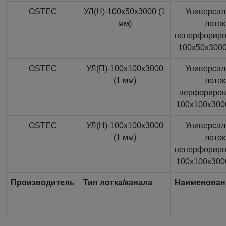
OSTEC
УЛ(Н)-100x50x3000 (1
Универса
мм)
лоток
неперфорир
100x50x3000
OSTEC
УЛ(П)-100x100x3000
Универса
(1 мм)
лоток
перфориро
100x100x3000
OSTEC
УЛ(Н)-100x100x3000
Универса
(1 мм)
лоток
неперфорир
100x100x3000
Производитель
Тип лотка/канала
Наименован