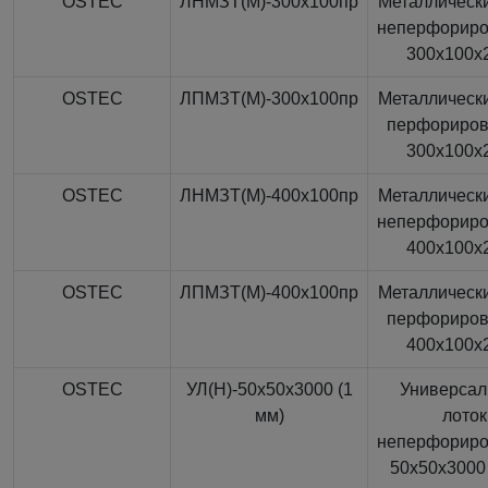
OSTEC
ЛНМЗТ(М)-300x100пр
Металлически
неперфорир
300x100x
OSTEC
ЛПМЗТ(М)-300x100пр
Металлически
перфориро
300x100x
OSTEC
ЛНМЗТ(М)-400x100пр
Металлически
неперфорир
400x100x
OSTEC
ЛПМЗТ(М)-400x100пр
Металлически
перфориро
400x100x
OSTEC
УЛ(Н)-50x50x3000 (1
Универса
мм)
лоток
неперфорир
50x50x3000 