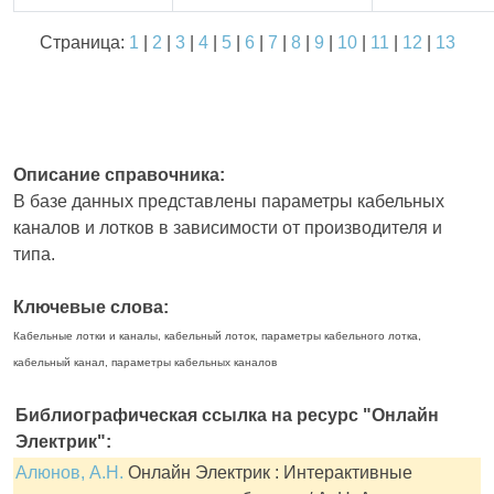
Страница:
1
|
2
|
3
|
4
|
5
|
6
|
7
|
8
|
9
|
10
|
11
|
12
|
13
Описание справочника:
В базе данных представлены параметры кабельных
каналов и лотков в зависимости от производителя и
типа.
Ключевые слова:
Кабельные лотки и каналы, кабельный лоток, параметры кабельного лотка,
кабельный канал, параметры кабельных каналов
Библиографическая ссылка на ресурс "Онлайн
Электрик":
Алюнов, А.Н.
Онлайн Электрик : Интерактивные