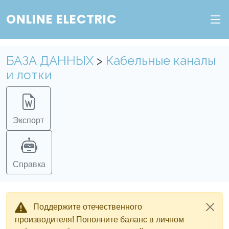
ONLINE ELECTRIC
Пополните баланс в личном кабинете, чтобы
получить доступ ко всем сервисам "Онлайн
Электрик" без ограничений.
БАЗА ДАННЫХ
>
Кабельные каналы
и лотки
Ок
Войти в систему
Регистрация
Экспорт
Справка
Поддержите отечественного
производителя! Пополните баланс в личном