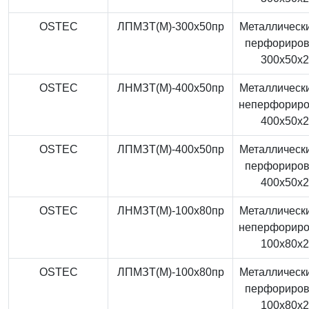
OSTEC
ЛПМЗТ(М)-300x50пр
Металлически
перфориро
300x50x
OSTEC
ЛНМЗТ(М)-400x50пр
Металлически
неперфорир
400x50x
OSTEC
ЛПМЗТ(М)-400x50пр
Металлически
перфориро
400x50x
OSTEC
ЛНМЗТ(М)-100x80пр
Металлически
неперфорир
100x80x
OSTEC
ЛПМЗТ(М)-100x80пр
Металлически
перфориро
100x80x