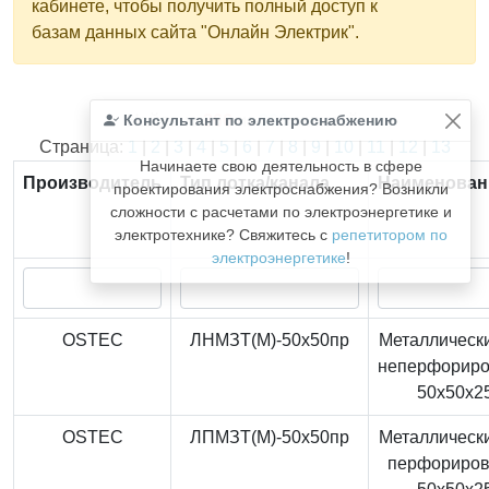
кабинете, чтобы получить полный доступ к
базам данных сайта "Онлайн Электрик".
Консультант по электроснабжению
Найдено
366
из
366
записей.
Страница:
1
|
2
|
3
|
4
|
5
|
6
|
7
|
8
|
9
|
10
|
11
|
12
|
13
Начинаете свою деятельность в сфере
Производитель
Тип лотка/канала
Наименован
проектирования электроснабжения? Возникли
сложности с расчетами по электроэнергетике и
электротехнике? Свяжитесь с
репетитором по
электроэнергетике
!
OSTEC
ЛНМЗТ(М)-50x50пр
Металлически
неперфорир
50x50x2
OSTEC
ЛПМЗТ(М)-50x50пр
Металлически
перфориро