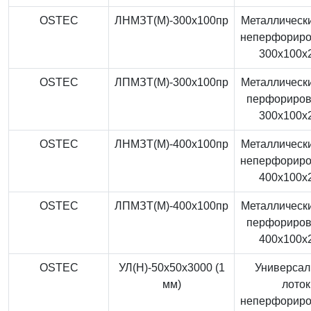
OSTEC
ЛНМЗТ(М)-300x100пр
Металлически
неперфорир
300x100x
OSTEC
ЛПМЗТ(М)-300x100пр
Металлически
перфориро
300x100x
OSTEC
ЛНМЗТ(М)-400x100пр
Металлически
неперфорир
400x100x
OSTEC
ЛПМЗТ(М)-400x100пр
Металлически
перфориро
400x100x
OSTEC
УЛ(Н)-50x50x3000 (1
Универса
мм)
лоток
неперфорир