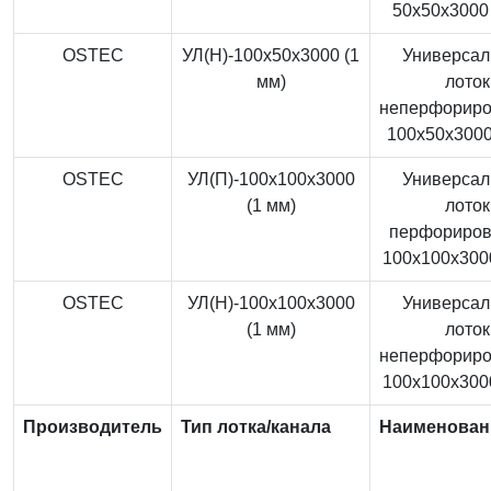
50x50x3000 
OSTEC
УЛ(Н)-100x50x3000 (1
Универса
мм)
лоток
неперфорир
100x50x3000
OSTEC
УЛ(П)-100x100x3000
Универса
(1 мм)
лоток
перфориро
100x100x3000
OSTEC
УЛ(Н)-100x100x3000
Универса
(1 мм)
лоток
неперфорир
100x100x3000
Производитель
Тип лотка/канала
Наименован