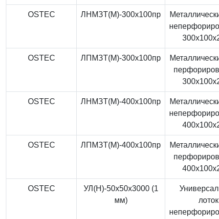
OSTEC
ЛНМЗТ(М)-300x100пр
Металлически
неперфорир
300x100x
OSTEC
ЛПМЗТ(М)-300x100пр
Металлически
перфориро
300x100x
OSTEC
ЛНМЗТ(М)-400x100пр
Металлически
неперфорир
400x100x
OSTEC
ЛПМЗТ(М)-400x100пр
Металлически
перфориро
400x100x
OSTEC
УЛ(Н)-50x50x3000 (1
Универса
мм)
лоток
неперфорир