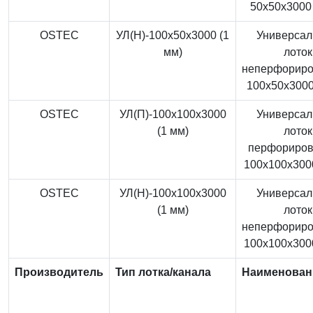
50x50x3000 
OSTEC
УЛ(Н)-100x50x3000 (1
Универса
мм)
лоток
неперфорир
100x50x3000
OSTEC
УЛ(П)-100x100x3000
Универса
(1 мм)
лоток
перфориро
100x100x3000
OSTEC
УЛ(Н)-100x100x3000
Универса
(1 мм)
лоток
неперфорир
100x100x3000
Производитель
Тип лотка/канала
Наименован