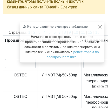
кабинете, чтобы получить полный доступ к
базам данных сайта "Онлайн Электрик".
Консультант по электроснабжению
Найдено
366
из
366
записей.
Страница:
1
|
2
|
3
|
4
|
5
|
6
|
7
|
8
|
9
|
10
|
11
|
12
|
13
Начинаете свою деятельность в сфере
Производитель
Тип лотка/канала
Наименован
проектирования электроснабжения? Возникли
сложности с расчетами по электроэнергетике и
электротехнике? Свяжитесь с
репетитором по
электроэнергетике
!
OSTEC
ЛНМЗТ(М)-50x50пр
Металлически
неперфорир
50x50x2
OSTEC
ЛПМЗТ(М)-50x50пр
Металлически
перфориро