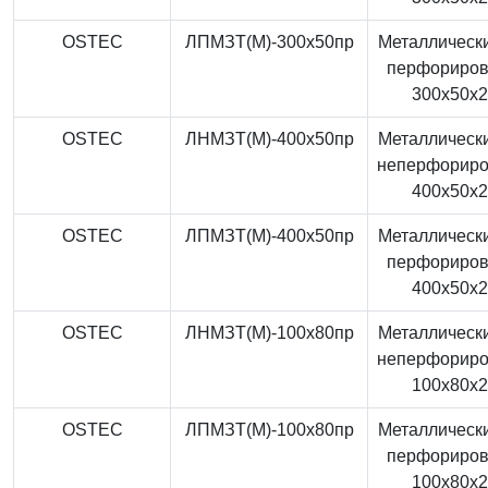
OSTEC
ЛПМЗТ(М)-300x50пр
Металлически
перфориро
300x50x
OSTEC
ЛНМЗТ(М)-400x50пр
Металлически
неперфорир
400x50x
OSTEC
ЛПМЗТ(М)-400x50пр
Металлически
перфориро
400x50x
OSTEC
ЛНМЗТ(М)-100x80пр
Металлически
неперфорир
100x80x
OSTEC
ЛПМЗТ(М)-100x80пр
Металлически
перфориро
100x80x