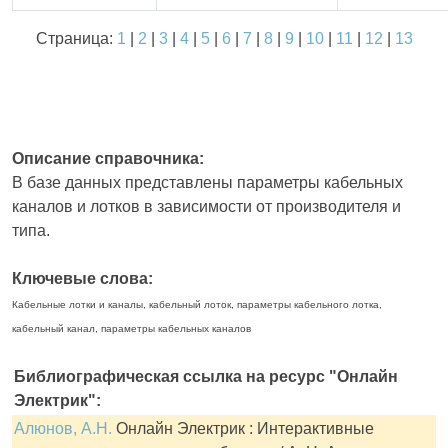
Страница:
1
|
2
|
3
|
4
|
5
|
6
|
7
|
8
|
9
|
10
|
11
|
12
|
13
Описание справочника:
В базе данных представлены параметры кабельных
каналов и лотков в зависимости от производителя и
типа.
Ключевые слова:
Кабельные лотки и каналы, кабельный лоток, параметры кабельного лотка,
кабельный канал, параметры кабельных каналов
Библиографическая ссылка на ресурс "Онлайн
Электрик":
Алюнов, А.Н.
Онлайн Электрик : Интерактивные