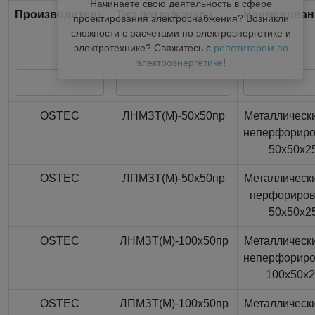
Начинаете свою деятельность в сфере
Производитель
Тип лотка/канала
Наименован
проектирования электроснабжения? Возникли
сложности с расчетами по электроэнергетике и
электротехнике? Свяжитесь с
репетитором по
электроэнергетике
!
OSTEC
ЛНМЗТ(М)-50x50пр
Металлически
неперфорир
50x50x2
OSTEC
ЛПМЗТ(М)-50x50пр
Металлически
перфориро
50x50x2
OSTEC
ЛНМЗТ(М)-100x50пр
Металлически
неперфорир
100x50x
OSTEC
ЛПМЗТ(М)-100x50пр
Металлически