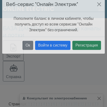
ONLINE ELECTRIC
Веб-сервис "Онлайн Электрик"
Пополните баланс в личном кабинете, чтобы
БАЗА ДАННЫХ
>
Кабельные каналы
получить доступ ко всем сервисам "Онлайн
и лотки
Электрик" без ограничений.
Ок
Войти в систему
Регистрация
Экспорт
Справка
Консультант по электроснабжению
Найдено
366
из
366
записей.
Страница:
1
|
2
|
3
|
4
|
5
|
6
|
7
|
8
|
9
|
10
|
11
|
12
|
13