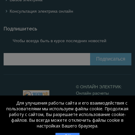
Консультация электрика онлайн
Подпишитесь
Чтобы всегда быть в курсе последних новостей
© ОНЛАЙН ЭЛЕКТРИК:
Онлайн расчеты
электрических систем
Для улучшения работы сайта и его взаимодействия с
Online-electric.ru
, 2008-
пользователями мы используем файлы cookie. Продолжая
2026
работу с сайтом, Вы разрешаете использование cookie-
© А.Н. Алюнов, 2008-2026
файлов. Вы всегда можете отключить файлы cookie в
Свидетельство №16066
от
настройках Вашего браузера.
23.08.2010 года