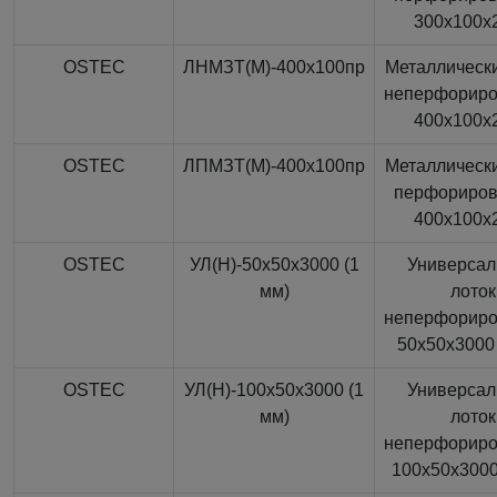
300x100x
OSTEC
ЛНМЗТ(М)-400x100пр
Металлически
неперфорир
400x100x
OSTEC
ЛПМЗТ(М)-400x100пр
Металлически
перфориро
400x100x
OSTEC
УЛ(Н)-50x50x3000 (1
Универса
мм)
лоток
неперфорир
50x50x3000 
OSTEC
УЛ(Н)-100x50x3000 (1
Универса
мм)
лоток
неперфорир
100x50x3000