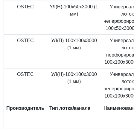
OSTEC
УЛ(Н)-100x50x3000 (1
Универса
мм)
лоток
неперфорир
100x50x3000
OSTEC
УЛ(П)-100x100x3000
Универса
(1 мм)
лоток
перфориро
100x100x3000
OSTEC
УЛ(Н)-100x100x3000
Универса
(1 мм)
лоток
неперфорир
100x100x3000
Производитель
Тип лотка/канала
Наименован