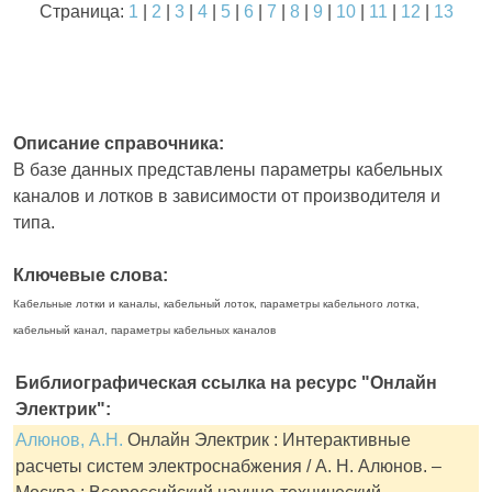
Страница:
1
|
2
|
3
|
4
|
5
|
6
|
7
|
8
|
9
|
10
|
11
|
12
|
13
Описание справочника:
В базе данных представлены параметры кабельных
каналов и лотков в зависимости от производителя и
типа.
Ключевые слова:
Кабельные лотки и каналы, кабельный лоток, параметры кабельного лотка,
кабельный канал, параметры кабельных каналов
Библиографическая ссылка на ресурс "Онлайн
Электрик":
Алюнов, А.Н.
Онлайн Электрик : Интерактивные
расчеты систем электроснабжения / А. Н. Алюнов. –