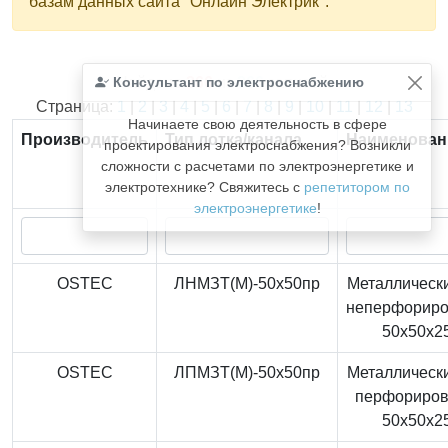
базам данных сайта "Онлайн Электрик".
Консультант по электроснабжению
Найдено
366
из
366
записей.
Страница:
1
|
2
|
3
|
4
|
5
|
6
|
7
|
8
|
9
|
10
|
11
|
12
|
13
Начинаете свою деятельность в сфере
Производитель
Тип лотка/канала
Наименован
проектирования электроснабжения? Возникли
сложности с расчетами по электроэнергетике и
электротехнике? Свяжитесь с
репетитором по
электроэнергетике
!
OSTEC
ЛНМЗТ(М)-50x50пр
Металлически
неперфорир
50x50x2
OSTEC
ЛПМЗТ(М)-50x50пр
Металлически
перфориро
50x50x2