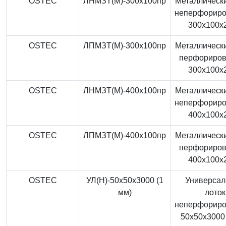
OSTEC
ЛНМЗТ(М)-300x100пр
Металлически
неперфорир
300x100x
OSTEC
ЛПМЗТ(М)-300x100пр
Металлически
перфориро
300x100x
OSTEC
ЛНМЗТ(М)-400x100пр
Металлически
неперфорир
400x100x
OSTEC
ЛПМЗТ(М)-400x100пр
Металлически
перфориро
400x100x
OSTEC
УЛ(Н)-50x50x3000 (1
Универса
мм)
лоток
неперфорир
50x50x3000 