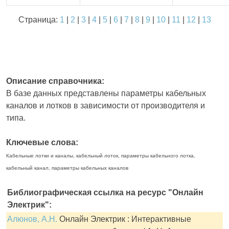
Страница:
1
|
2
|
3
|
4
|
5
|
6
|
7
|
8
|
9
|
10
|
11
|
12
|
13
Описание справочника:
В базе данных представлены параметры кабельных
каналов и лотков в зависимости от производителя и
типа.
Ключевые слова:
Кабельные лотки и каналы, кабельный лоток, параметры кабельного лотка,
кабельный канал, параметры кабельных каналов
Библиографическая ссылка на ресурс "Онлайн
Электрик":
Алюнов, А.Н.
Онлайн Электрик : Интерактивные