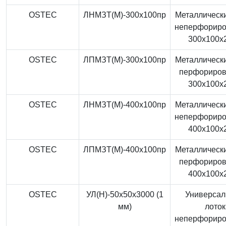
OSTEC
ЛНМЗТ(М)-300x100пр
Металлически
неперфорир
300x100x
OSTEC
ЛПМЗТ(М)-300x100пр
Металлически
перфориро
300x100x
OSTEC
ЛНМЗТ(М)-400x100пр
Металлически
неперфорир
400x100x
OSTEC
ЛПМЗТ(М)-400x100пр
Металлически
перфориро
400x100x
OSTEC
УЛ(Н)-50x50x3000 (1
Универса
мм)
лоток
неперфорир