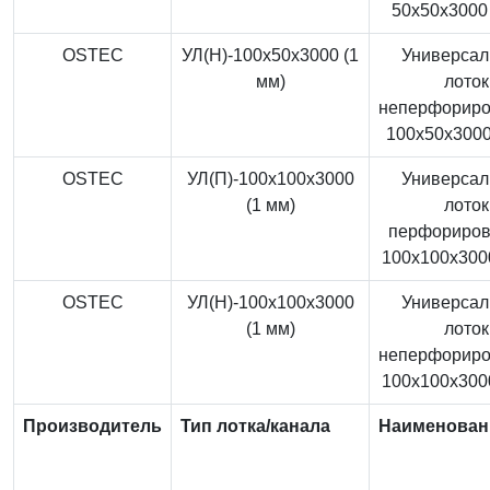
50x50x3000 
OSTEC
УЛ(Н)-100x50x3000 (1
Универса
мм)
лоток
неперфорир
100x50x3000
OSTEC
УЛ(П)-100x100x3000
Универса
(1 мм)
лоток
перфориро
100x100x3000
OSTEC
УЛ(Н)-100x100x3000
Универса
(1 мм)
лоток
неперфорир
100x100x3000
Производитель
Тип лотка/канала
Наименован