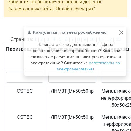
кабинете, чтобы получить полный доступ к
базам данных сайта "Онлайн Электрик".
Консультант по электроснабжению
Найдено
366
из
366
записей.
Страница:
1
|
2
|
3
|
4
|
5
|
6
|
7
|
8
|
9
|
10
|
11
|
12
|
13
Начинаете свою деятельность в сфере
Производитель
Тип лотка/канала
Наименован
проектирования электроснабжения? Возникли
сложности с расчетами по электроэнергетике и
электротехнике? Свяжитесь с
репетитором по
электроэнергетике
!
OSTEC
ЛНМЗТ(М)-50x50пр
Металлически
неперфорир
50x50x2
OSTEC
ЛПМЗТ(М)-50x50пр
Металлически
перфориро