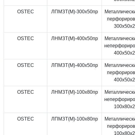
OSTEC
ЛПМЗТ(М)-300x50пр
Металлически
перфориро
300x50x
OSTEC
ЛНМЗТ(М)-400x50пр
Металлически
неперфорир
400x50x
OSTEC
ЛПМЗТ(М)-400x50пр
Металлически
перфориро
400x50x
OSTEC
ЛНМЗТ(М)-100x80пр
Металлически
неперфорир
100x80x
OSTEC
ЛПМЗТ(М)-100x80пр
Металлически
перфориро
100x80x