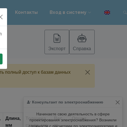
PT
Контакты
Вход в систему
п
Экспорт
Справка
ть полный доступ к базам данных
Консультант по электроснабжению
Начинаете свою деятельность в сфере
,
Длина,
Толщина
Вес,
Опции
проектирования электроснабжения? Возникли
мм
стали, мм
кг
сложности с расчетами по электроэнергетике и