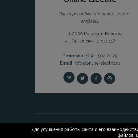
Электроснабжение: знаем, умеем,
владеем.
160000 Россия, г. Вологда
ул. Галкинская, 1, оф. 116
Телефон:
+7 911 502 22 29
Email:
info@online-electric.ru
Для улучшения работы сайта и его взаимодейств
файлов. 