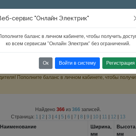
Онлайн расчеты
Сервисы
ChatG
Веб-сервис "Онлайн Электрик"
Пополните баланс в личном кабинете, чтобы получить досту
каналы и лотки
ко всем сервисам "Онлайн Электрик" без ограничений.
Ок
Войти в систему
Регистрация
ителя! Пополните баланс в личном кабинете, чтобы получи
Найдено
366
из
366
записей.
Страница:
1
|
2
|
3
|
4
|
5
|
6
|
7
|
8
|
9
|
10
|
11
|
12
|
13
Наименование
Ширина,
Высота
мм
мм