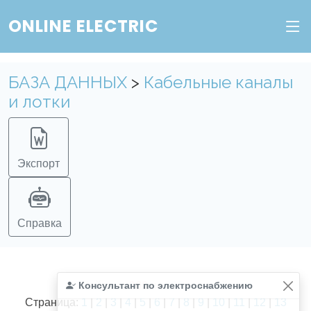
ONLINE ELECTRIC
БАЗА ДАННЫХ
>
Кабельные каналы
и лотки
Экспорт
Справка
Консультант по электроснабжению
Найдено
366
из
366
записей.
Страница:
1
|
2
|
3
|
4
|
5
|
6
|
7
|
8
|
9
|
10
|
11
|
12
|
13