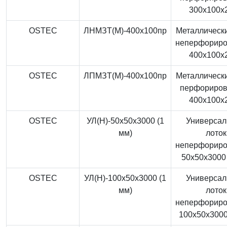
300x100x
OSTEC
ЛНМЗТ(М)-400x100пр
Металлически
неперфорир
400x100x
OSTEC
ЛПМЗТ(М)-400x100пр
Металлически
перфориро
400x100x
OSTEC
УЛ(Н)-50x50x3000 (1
Универса
мм)
лоток
неперфорир
50x50x3000 
OSTEC
УЛ(Н)-100x50x3000 (1
Универса
мм)
лоток
неперфорир
100x50x3000