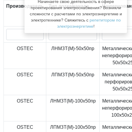
Начинаете свою деятельность в сфере
Производитель
Тип лотка/канала
Наименован
проектирования электроснабжения? Возникли
сложности с расчетами по электроэнергетике и
электротехнике? Свяжитесь с
репетитором по
электроэнергетике
!
OSTEC
ЛНМЗТ(М)-50x50пр
Металлически
неперфорир
50x50x2
OSTEC
ЛПМЗТ(М)-50x50пр
Металлически
перфориро
50x50x2
OSTEC
ЛНМЗТ(М)-100x50пр
Металлически
неперфорир
100x50x
OSTEC
ЛПМЗТ(М)-100x50пр
Металлически