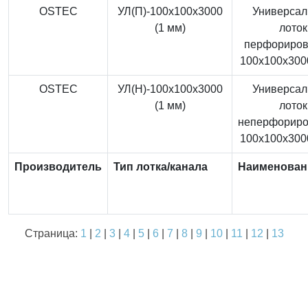
OSTEC
УЛ(П)-100x100x3000
Универса
(1 мм)
лоток
перфориро
100x100x3000
OSTEC
УЛ(Н)-100x100x3000
Универса
(1 мм)
лоток
неперфорир
100x100x3000
Производитель
Тип лотка/канала
Наименован
Страница:
1
|
2
|
3
|
4
|
5
|
6
|
7
|
8
|
9
|
10
|
11
|
12
|
13