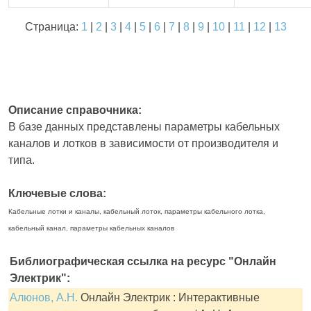
Страница:
1
|
2
|
3
|
4
|
5
|
6
|
7
|
8
|
9
|
10
|
11
|
12
|
13
Описание справочника:
В базе данных представлены параметры кабельных
каналов и лотков в зависимости от производителя и
типа.
Ключевые слова:
Кабельные лотки и каналы, кабельный лоток, параметры кабельного лотка,
кабельный канал, параметры кабельных каналов
Библиографическая ссылка на ресурс "Онлайн
Электрик":
Алюнов, А.Н.
Онлайн Электрик : Интерактивные