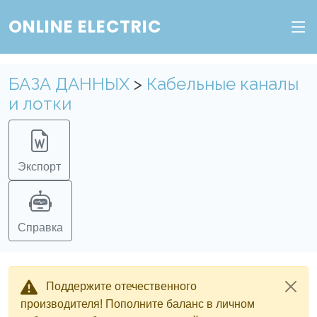
ONLINE ELECTRIC
Веб-сервис "Онлайн Электрик"
Пополните баланс в личном кабинете, чтобы
БАЗА ДАННЫХ
>
Кабельные каналы
получить доступ ко всем сервисам "Онлайн
и лотки
Электрик" без ограничений.
Ок
Войти в систему
Регистрация
Экспорт
Справка
Поддержите отечественного
производителя! Пополните баланс в личном