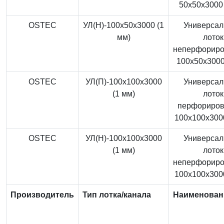
50x50x3000 
OSTEC
УЛ(Н)-100x50x3000 (1
Универса
мм)
лоток
неперфорир
100x50x3000
OSTEC
УЛ(П)-100x100x3000
Универса
(1 мм)
лоток
перфориро
100x100x3000
OSTEC
УЛ(Н)-100x100x3000
Универса
(1 мм)
лоток
неперфорир
100x100x3000
Производитель
Тип лотка/канала
Наименован