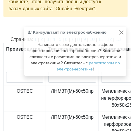
кабинете, чтобы получить полный доступ к
базам данных сайта "Онлайн Электрик".
Консультант по электроснабжению
Найдено
366
из
366
записей.
Страница:
1
|
2
|
3
|
4
|
5
|
6
|
7
|
8
|
9
|
10
|
11
|
12
|
13
Начинаете свою деятельность в сфере
Производитель
Тип лотка/канала
Наименован
проектирования электроснабжения? Возникли
сложности с расчетами по электроэнергетике и
электротехнике? Свяжитесь с
репетитором по
электроэнергетике
!
OSTEC
ЛНМЗТ(М)-50x50пр
Металлически
неперфорир
50x50x2
OSTEC
ЛПМЗТ(М)-50x50пр
Металлически
перфориро