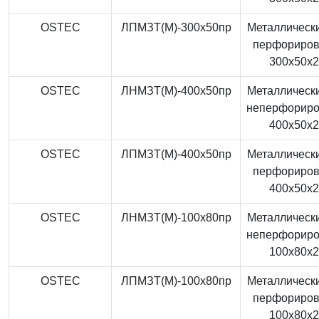
OSTEC
ЛПМЗТ(М)-300x50пр
Металлически
перфориро
300x50x
OSTEC
ЛНМЗТ(М)-400x50пр
Металлически
неперфорир
400x50x
OSTEC
ЛПМЗТ(М)-400x50пр
Металлически
перфориро
400x50x
OSTEC
ЛНМЗТ(М)-100x80пр
Металлически
неперфорир
100x80x
OSTEC
ЛПМЗТ(М)-100x80пр
Металлически
перфориро
100x80x