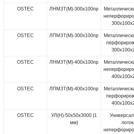
OSTEC
ЛНМЗТ(М)-300x100пр
Металлически
неперфорир
300x100x
OSTEC
ЛПМЗТ(М)-300x100пр
Металлически
перфориро
300x100x
OSTEC
ЛНМЗТ(М)-400x100пр
Металлически
неперфорир
400x100x
OSTEC
ЛПМЗТ(М)-400x100пр
Металлически
перфориро
400x100x
OSTEC
УЛ(Н)-50x50x3000 (1
Универса
мм)
лоток
неперфорир