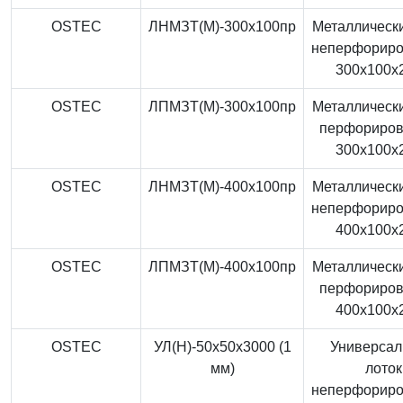
OSTEC
ЛНМЗТ(М)-300x100пр
Металлически
неперфорир
300x100x
OSTEC
ЛПМЗТ(М)-300x100пр
Металлически
перфориро
300x100x
OSTEC
ЛНМЗТ(М)-400x100пр
Металлически
неперфорир
400x100x
OSTEC
ЛПМЗТ(М)-400x100пр
Металлически
перфориро
400x100x
OSTEC
УЛ(Н)-50x50x3000 (1
Универса
мм)
лоток
неперфорир