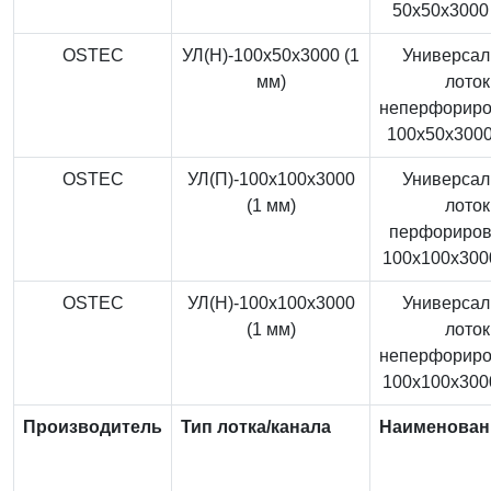
50x50x3000 
OSTEC
УЛ(Н)-100x50x3000 (1
Универса
мм)
лоток
неперфорир
100x50x3000
OSTEC
УЛ(П)-100x100x3000
Универса
(1 мм)
лоток
перфориро
100x100x3000
OSTEC
УЛ(Н)-100x100x3000
Универса
(1 мм)
лоток
неперфорир
100x100x3000
Производитель
Тип лотка/канала
Наименован