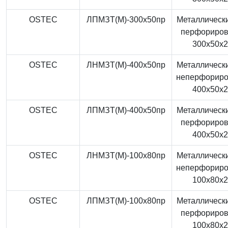
OSTEC
ЛПМЗТ(М)-300x50пр
Металлически
перфориро
300x50x
OSTEC
ЛНМЗТ(М)-400x50пр
Металлически
неперфорир
400x50x
OSTEC
ЛПМЗТ(М)-400x50пр
Металлически
перфориро
400x50x
OSTEC
ЛНМЗТ(М)-100x80пр
Металлически
неперфорир
100x80x
OSTEC
ЛПМЗТ(М)-100x80пр
Металлически
перфориро
100x80x