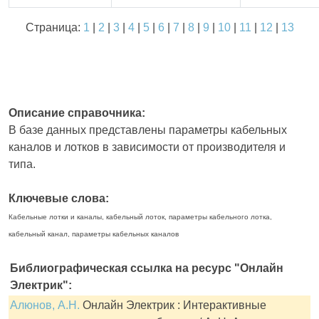
Страница:
1
|
2
|
3
|
4
|
5
|
6
|
7
|
8
|
9
|
10
|
11
|
12
|
13
Описание справочника:
В базе данных представлены параметры кабельных
каналов и лотков в зависимости от производителя и
типа.
Ключевые слова:
Кабельные лотки и каналы, кабельный лоток, параметры кабельного лотка,
кабельный канал, параметры кабельных каналов
Библиографическая ссылка на ресурс "Онлайн
Электрик":
Алюнов, А.Н.
Онлайн Электрик : Интерактивные