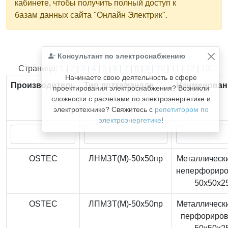
кабинете, чтобы получить полный доступ к
базам данных сайта "Онлайн Электрик".
Консультант по электроснабжению
Найдено
366
из
366
записей.
Страница:
1
|
2
|
3
|
4
|
5
|
6
|
7
|
8
|
9
|
10
|
11
|
12
|
13
Начинаете свою деятельность в сфере
Производитель
Тип лотка/канала
Наименован
проектирования электроснабжения? Возникли
сложности с расчетами по электроэнергетике и
электротехнике? Свяжитесь с
репетитором по
электроэнергетике
!
OSTEC
ЛНМЗТ(М)-50x50пр
Металлически
неперфорир
50x50x2
OSTEC
ЛПМЗТ(М)-50x50пр
Металлически
перфориро