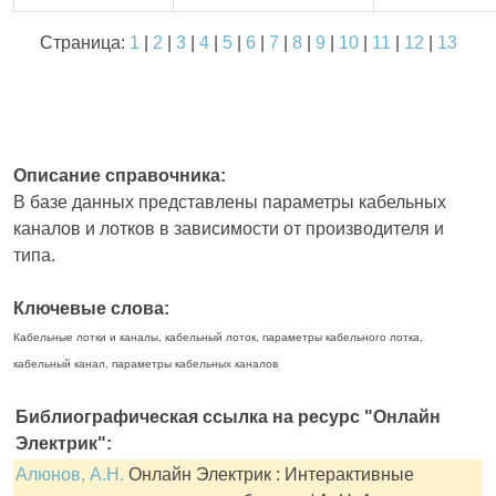
Страница:
1
|
2
|
3
|
4
|
5
|
6
|
7
|
8
|
9
|
10
|
11
|
12
|
13
Описание справочника:
В базе данных представлены параметры кабельных
каналов и лотков в зависимости от производителя и
типа.
Ключевые слова:
Кабельные лотки и каналы, кабельный лоток, параметры кабельного лотка,
кабельный канал, параметры кабельных каналов
Библиографическая ссылка на ресурс "Онлайн
Электрик":
Алюнов, А.Н.
Онлайн Электрик : Интерактивные