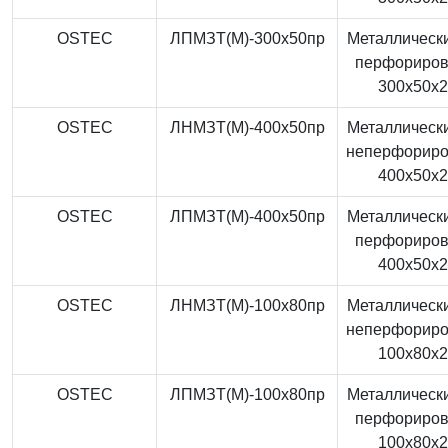
OSTEC
ЛПМЗТ(М)-300x50пр
Металлически
перфориро
300x50x
OSTEC
ЛНМЗТ(М)-400x50пр
Металлически
неперфорир
400x50x
OSTEC
ЛПМЗТ(М)-400x50пр
Металлически
перфориро
400x50x
OSTEC
ЛНМЗТ(М)-100x80пр
Металлически
неперфорир
100x80x
OSTEC
ЛПМЗТ(М)-100x80пр
Металлически
перфориро
100x80x