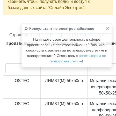
кабинете, чтобы получить полный доступ к
базам данных сайта "Онлайн Электрик".
Консультант по электроснабжению
Найдено
366
из
366
записей.
Страница:
1
|
2
|
3
|
4
|
5
|
6
|
7
|
8
|
9
|
10
|
11
|
12
|
13
Начинаете свою деятельность в сфере
Производитель
Тип лотка/канала
Наименован
проектирования электроснабжения? Возникли
сложности с расчетами по электроэнергетике и
электротехнике? Свяжитесь с
репетитором по
электроэнергетике
!
OSTEC
ЛНМЗТ(М)-50x50пр
Металлически
неперфорир
50x50x2
OSTEC
ЛПМЗТ(М)-50x50пр
Металлически
перфориро