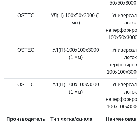
50x50x3000 
OSTEC
УЛ(Н)-100x50x3000 (1
Универса
мм)
лоток
неперфорир
100x50x3000
OSTEC
УЛ(П)-100x100x3000
Универса
(1 мм)
лоток
перфориро
100x100x3000
OSTEC
УЛ(Н)-100x100x3000
Универса
(1 мм)
лоток
неперфорир
100x100x3000
Производитель
Тип лотка/канала
Наименован