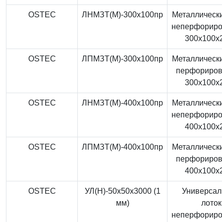
OSTEC
ЛНМЗТ(М)-300x100пр
Металлически
неперфорир
300x100x
OSTEC
ЛПМЗТ(М)-300x100пр
Металлически
перфориро
300x100x
OSTEC
ЛНМЗТ(М)-400x100пр
Металлически
неперфорир
400x100x
OSTEC
ЛПМЗТ(М)-400x100пр
Металлически
перфориро
400x100x
OSTEC
УЛ(Н)-50x50x3000 (1
Универса
мм)
лоток
неперфорир