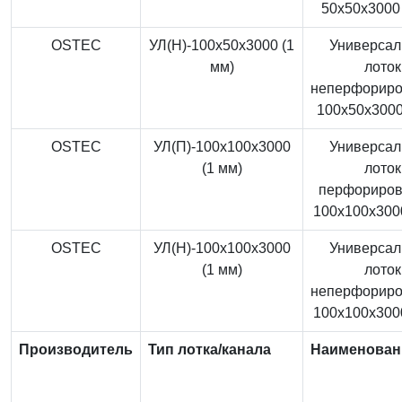
50x50x3000 
OSTEC
УЛ(Н)-100x50x3000 (1
Универса
мм)
лоток
неперфорир
100x50x3000
OSTEC
УЛ(П)-100x100x3000
Универса
(1 мм)
лоток
перфориро
100x100x3000
OSTEC
УЛ(Н)-100x100x3000
Универса
(1 мм)
лоток
неперфорир
100x100x3000
Производитель
Тип лотка/канала
Наименован