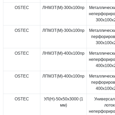
OSTEC
ЛНМЗТ(М)-300x100пр
Металлически
неперфорир
300x100x
OSTEC
ЛПМЗТ(М)-300x100пр
Металлически
перфориро
300x100x
OSTEC
ЛНМЗТ(М)-400x100пр
Металлически
неперфорир
400x100x
OSTEC
ЛПМЗТ(М)-400x100пр
Металлически
перфориро
400x100x
OSTEC
УЛ(Н)-50x50x3000 (1
Универса
мм)
лоток
неперфорир