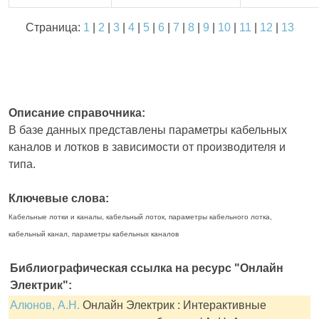
Страница:
1
|
2
|
3
|
4
|
5
|
6
|
7
|
8
|
9
|
10
|
11
|
12
|
13
Описание справочника:
В базе данных представлены параметры кабельных
каналов и лотков в зависимости от производителя и
типа.
Ключевые слова:
Кабельные лотки и каналы, кабельный лоток, параметры кабельного лотка,
кабельный канал, параметры кабельных каналов
Библиографическая ссылка на ресурс "Онлайн
Электрик":
Алюнов, А.Н.
Онлайн Электрик : Интерактивные