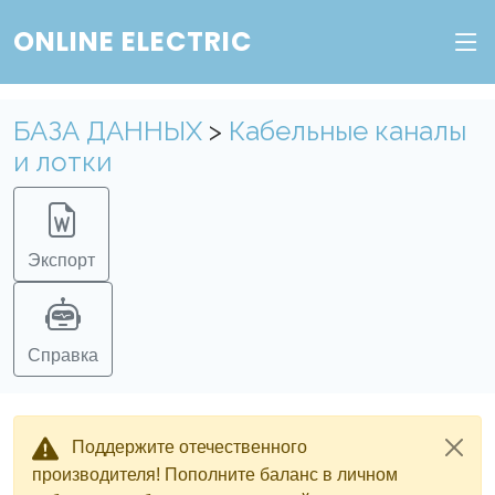
ONLINE ELECTRIC
Пополните баланс в личном кабинете, чтобы
получить доступ ко всем сервисам "Онлайн
Электрик" без ограничений.
БАЗА ДАННЫХ
>
Кабельные каналы
и лотки
Ок
Войти в систему
Регистрация
Экспорт
Справка
Поддержите отечественного
производителя! Пополните баланс в личном