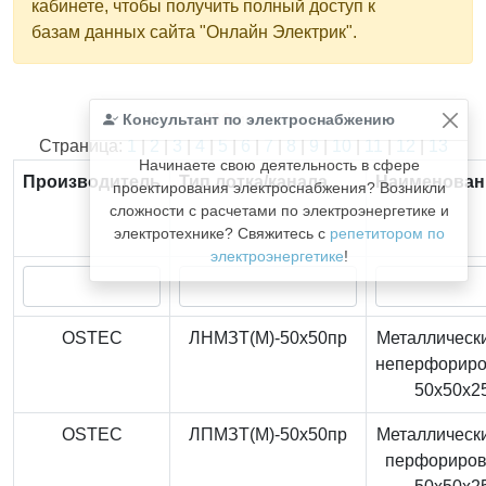
кабинете, чтобы получить полный доступ к
базам данных сайта "Онлайн Электрик".
Консультант по электроснабжению
Найдено
366
из
366
записей.
Страница:
1
|
2
|
3
|
4
|
5
|
6
|
7
|
8
|
9
|
10
|
11
|
12
|
13
Начинаете свою деятельность в сфере
Производитель
Тип лотка/канала
Наименован
проектирования электроснабжения? Возникли
сложности с расчетами по электроэнергетике и
электротехнике? Свяжитесь с
репетитором по
электроэнергетике
!
OSTEC
ЛНМЗТ(М)-50x50пр
Металлически
неперфорир
50x50x2
OSTEC
ЛПМЗТ(М)-50x50пр
Металлически
перфориро