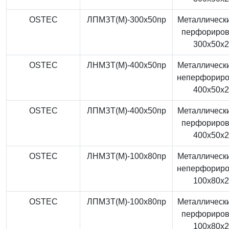
OSTEC
ЛПМЗТ(М)-300x50пр
Металлически
перфориро
300x50x
OSTEC
ЛНМЗТ(М)-400x50пр
Металлически
неперфорир
400x50x
OSTEC
ЛПМЗТ(М)-400x50пр
Металлически
перфориро
400x50x
OSTEC
ЛНМЗТ(М)-100x80пр
Металлически
неперфорир
100x80x
OSTEC
ЛПМЗТ(М)-100x80пр
Металлически
перфориро
100x80x