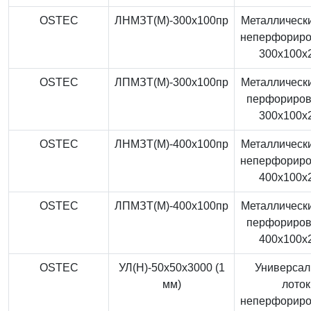
OSTEC
ЛНМЗТ(М)-300x100пр
Металлически
неперфорир
300x100x
OSTEC
ЛПМЗТ(М)-300x100пр
Металлически
перфориро
300x100x
OSTEC
ЛНМЗТ(М)-400x100пр
Металлически
неперфорир
400x100x
OSTEC
ЛПМЗТ(М)-400x100пр
Металлически
перфориро
400x100x
OSTEC
УЛ(Н)-50x50x3000 (1
Универса
мм)
лоток
неперфорир