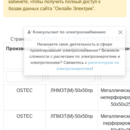
кабинете, чтобы получить полный доступ к
базам данных сайта "Онлайн Электрик".
Консультант по электроснабжению
Найдено
366
из
366
записей.
Страница:
1
|
2
|
3
|
4
|
5
|
6
|
7
|
8
|
9
|
10
|
11
|
12
|
13
Начинаете свою деятельность в сфере
Производитель
Тип лотка/канала
Наименован
проектирования электроснабжения? Возникли
сложности с расчетами по электроэнергетике и
электротехнике? Свяжитесь с
репетитором по
электроэнергетике
!
OSTEC
ЛНМЗТ(М)-50x50пр
Металлически
неперфорир
50x50x2
OSTEC
ЛПМЗТ(М)-50x50пр
Металлически
перфориро