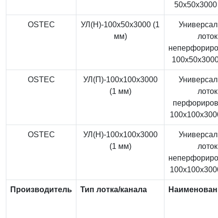
50x50x3000 
OSTEC
УЛ(Н)-100x50x3000 (1
Универса
мм)
лоток
неперфорир
100x50x3000
OSTEC
УЛ(П)-100x100x3000
Универса
(1 мм)
лоток
перфориро
100x100x3000
OSTEC
УЛ(Н)-100x100x3000
Универса
(1 мм)
лоток
неперфорир
100x100x3000
Производитель
Тип лотка/канала
Наименован