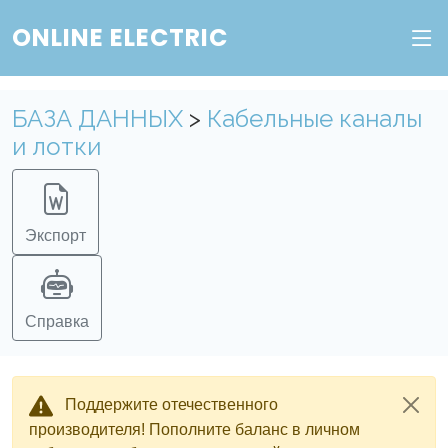
Веб-сервис "Онлайн Электрик"
ONLINE ELECTRIC
Пополните баланс в личном кабинете, чтобы
получить доступ ко всем сервисам "Онлайн
БАЗА ДАННЫХ
>
Кабельные каналы
Электрик" без ограничений.
и лотки
Ок
Войти в систему
Регистрация
Экспорт
Справка
Поддержите отечественного
производителя! Пополните баланс в личном