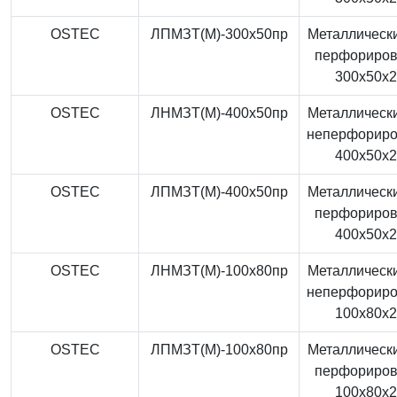
OSTEC
ЛПМЗТ(М)-300x50пр
Металлически
перфориро
300x50x
OSTEC
ЛНМЗТ(М)-400x50пр
Металлически
неперфорир
400x50x
OSTEC
ЛПМЗТ(М)-400x50пр
Металлически
перфориро
400x50x
OSTEC
ЛНМЗТ(М)-100x80пр
Металлически
неперфорир
100x80x
OSTEC
ЛПМЗТ(М)-100x80пр
Металлически
перфориро
100x80x