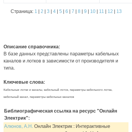
Страница:
1
|
2
|
3
|
4
|
5
|
6
|
7
|
8
|
9
|
10
|
11
|
12
|
13
Описание справочника:
В базе данных представлены параметры кабельных
каналов и лотков в зависимости от производителя и
типа.
Ключевые слова:
Кабельные лотки и каналы, кабельный лоток, параметры кабельного лотка,
кабельный канал, параметры кабельных каналов
Библиографическая ссылка на ресурс "Онлайн
Электрик":
Алюнов, А.Н.
Онлайн Электрик : Интерактивные