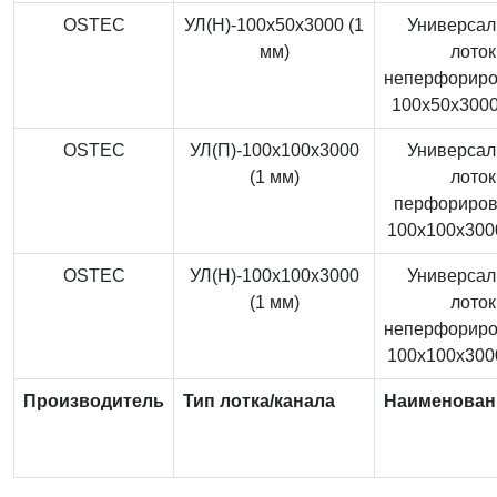
OSTEC
УЛ(Н)-100x50x3000 (1
Универса
мм)
лоток
неперфорир
100x50x3000
OSTEC
УЛ(П)-100x100x3000
Универса
(1 мм)
лоток
перфориро
100x100x3000
OSTEC
УЛ(Н)-100x100x3000
Универса
(1 мм)
лоток
неперфорир
100x100x3000
Производитель
Тип лотка/канала
Наименован