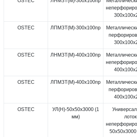
OSTEC
ЛНМЗТ(М)-300x100пр
Металлически
неперфорир
300x100x
OSTEC
ЛПМЗТ(М)-300x100пр
Металлически
перфориро
300x100x
OSTEC
ЛНМЗТ(М)-400x100пр
Металлически
неперфорир
400x100x
OSTEC
ЛПМЗТ(М)-400x100пр
Металлически
перфориро
400x100x
OSTEC
УЛ(Н)-50x50x3000 (1
Универса
мм)
лоток
неперфорир
50x50x3000 