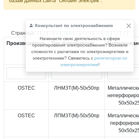
базам данных сайта "Онлайн Электрик".
Консультант по электроснабжению
Найдено
366
из
366
записей.
Страница:
1
|
2
|
3
|
4
|
5
|
6
|
7
|
8
|
9
|
10
|
11
|
12
|
13
Начинаете свою деятельность в сфере
Производитель
Тип лотка/канала
Наименован
проектирования электроснабжения? Возникли
сложности с расчетами по электроэнергетике и
электротехнике? Свяжитесь с
репетитором по
электроэнергетике
!
OSTEC
ЛНМЗТ(М)-50x50пр
Металлически
неперфорир
50x50x2
OSTEC
ЛПМЗТ(М)-50x50пр
Металлически
перфориро
50x50x2