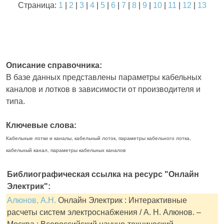
Страница:
1
|
2
|
3
|
4
|
5
|
6
|
7
|
8
|
9
|
10
|
11
|
12
|
13
Описание справочника:
В базе данных представлены параметры кабельных
каналов и лотков в зависимости от производителя и
типа.
Ключевые слова:
Кабельные лотки и каналы, кабельный лоток, параметры кабельного лотка,
кабельный канал, параметры кабельных каналов
Библиографическая ссылка на ресурс "Онлайн
Электрик":
Алюнов, А.Н.
Онлайн Электрик : Интерактивные
расчеты систем электроснабжения / А. Н. Алюнов. –