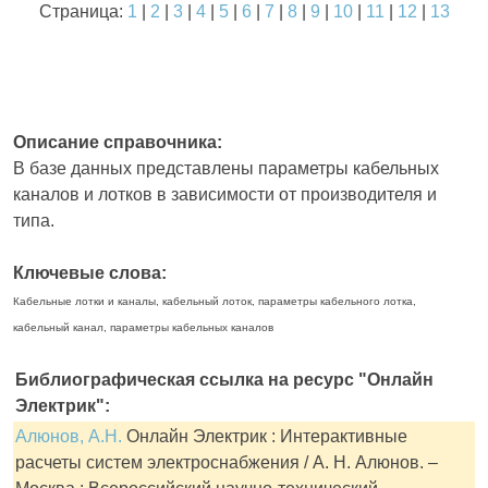
Страница:
1
|
2
|
3
|
4
|
5
|
6
|
7
|
8
|
9
|
10
|
11
|
12
|
13
Описание справочника:
В базе данных представлены параметры кабельных
каналов и лотков в зависимости от производителя и
типа.
Ключевые слова:
Кабельные лотки и каналы, кабельный лоток, параметры кабельного лотка,
кабельный канал, параметры кабельных каналов
Библиографическая ссылка на ресурс "Онлайн
Электрик":
Алюнов, А.Н.
Онлайн Электрик : Интерактивные
расчеты систем электроснабжения / А. Н. Алюнов. –