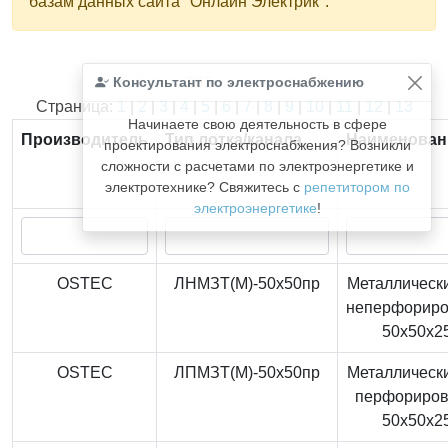
базам данных сайта "Онлайн Электрик".
Консультант по электроснабжению
Найдено
366
из
366
записей.
Страница:
1
|
2
|
3
|
4
|
5
|
6
|
7
|
8
|
9
|
10
|
11
|
12
|
13
Начинаете свою деятельность в сфере
Производитель
Тип лотка/канала
Наименован
проектирования электроснабжения? Возникли
сложности с расчетами по электроэнергетике и
электротехнике? Свяжитесь с
репетитором по
электроэнергетике
!
OSTEC
ЛНМЗТ(М)-50x50пр
Металлически
неперфорир
50x50x2
OSTEC
ЛПМЗТ(М)-50x50пр
Металлически
перфориро
50x50x2