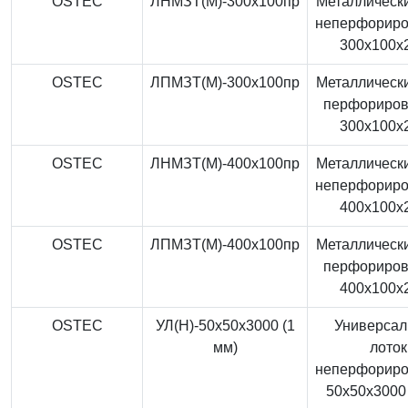
OSTEC
ЛНМЗТ(М)-300x100пр
Металлически
неперфорир
300x100x
OSTEC
ЛПМЗТ(М)-300x100пр
Металлически
перфориро
300x100x
OSTEC
ЛНМЗТ(М)-400x100пр
Металлически
неперфорир
400x100x
OSTEC
ЛПМЗТ(М)-400x100пр
Металлически
перфориро
400x100x
OSTEC
УЛ(Н)-50x50x3000 (1
Универса
мм)
лоток
неперфорир
50x50x3000 