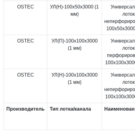
OSTEC
УЛ(Н)-100x50x3000 (1
Универса
мм)
лоток
неперфорир
100x50x3000
OSTEC
УЛ(П)-100x100x3000
Универса
(1 мм)
лоток
перфориро
100x100x3000
OSTEC
УЛ(Н)-100x100x3000
Универса
(1 мм)
лоток
неперфорир
100x100x3000
Производитель
Тип лотка/канала
Наименован