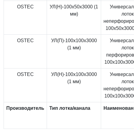
OSTEC
УЛ(Н)-100x50x3000 (1
Универса
мм)
лоток
неперфорир
100x50x3000
OSTEC
УЛ(П)-100x100x3000
Универса
(1 мм)
лоток
перфориро
100x100x3000
OSTEC
УЛ(Н)-100x100x3000
Универса
(1 мм)
лоток
неперфорир
100x100x3000
Производитель
Тип лотка/канала
Наименован