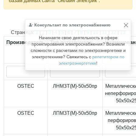
базам данных сайта "Онлайн Электрик".
Консультант по электроснабжению
Найдено
366
из
366
записей.
Страница:
1
|
2
|
3
|
4
|
5
|
6
|
7
|
8
|
9
|
10
|
11
|
12
|
13
Начинаете свою деятельность в сфере
Производитель
Тип лотка/канала
Наименован
проектирования электроснабжения? Возникли
сложности с расчетами по электроэнергетике и
электротехнике? Свяжитесь с
репетитором по
электроэнергетике
!
OSTEC
ЛНМЗТ(М)-50x50пр
Металлически
неперфорир
50x50x2
OSTEC
ЛПМЗТ(М)-50x50пр
Металлически
перфориро
50x50x2