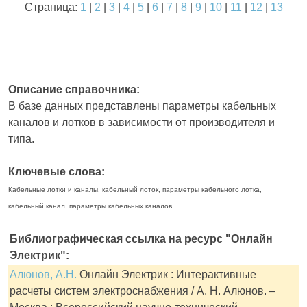
Страница:
1
|
2
|
3
|
4
|
5
|
6
|
7
|
8
|
9
|
10
|
11
|
12
|
13
Описание справочника:
В базе данных представлены параметры кабельных
каналов и лотков в зависимости от производителя и
типа.
Ключевые слова:
Кабельные лотки и каналы, кабельный лоток, параметры кабельного лотка,
кабельный канал, параметры кабельных каналов
Библиографическая ссылка на ресурс "Онлайн
Электрик":
Алюнов, А.Н.
Онлайн Электрик : Интерактивные
расчеты систем электроснабжения / А. Н. Алюнов. –