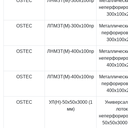
OSTEC
ЛНМЗТ(М)-300x100пр
Металлически
неперфорир
300x100x
OSTEC
ЛПМЗТ(М)-300x100пр
Металлически
перфориро
300x100x
OSTEC
ЛНМЗТ(М)-400x100пр
Металлически
неперфорир
400x100x
OSTEC
ЛПМЗТ(М)-400x100пр
Металлически
перфориро
400x100x
OSTEC
УЛ(Н)-50x50x3000 (1
Универса
мм)
лоток
неперфорир
50x50x3000 