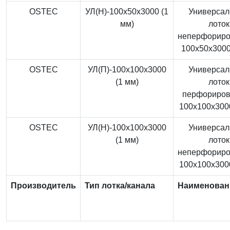
OSTEC
УЛ(Н)-100x50x3000 (1
Универса
мм)
лоток
неперфорир
100x50x3000
OSTEC
УЛ(П)-100x100x3000
Универса
(1 мм)
лоток
перфориро
100x100x3000
OSTEC
УЛ(Н)-100x100x3000
Универса
(1 мм)
лоток
неперфорир
100x100x3000
Производитель
Тип лотка/канала
Наименован