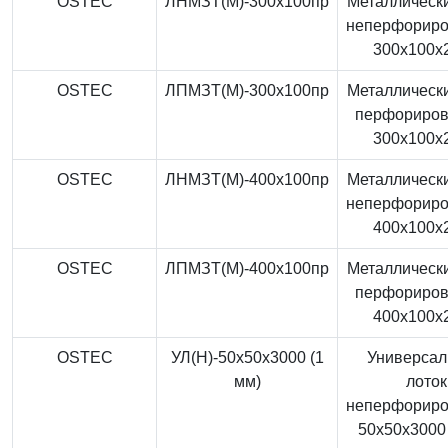
OSTEC
ЛНМЗТ(М)-300x100пр
Металлически
неперфорир
300x100x
OSTEC
ЛПМЗТ(М)-300x100пр
Металлически
перфориро
300x100x
OSTEC
ЛНМЗТ(М)-400x100пр
Металлически
неперфорир
400x100x
OSTEC
ЛПМЗТ(М)-400x100пр
Металлически
перфориро
400x100x
OSTEC
УЛ(Н)-50x50x3000 (1
Универса
мм)
лоток
неперфорир
50x50x3000 