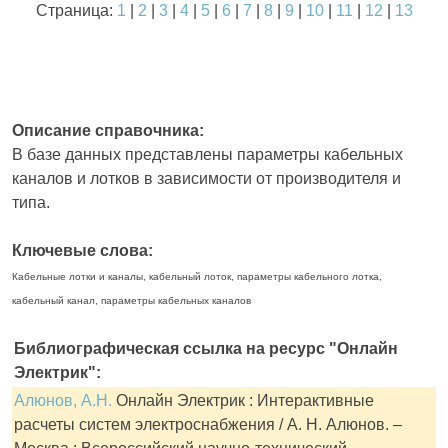
Страница:
1
|
2
|
3
|
4
|
5
|
6
|
7
|
8
|
9
|
10
|
11
|
12
|
13
Описание справочника:
В базе данных представлены параметры кабельных
каналов и лотков в зависимости от производителя и
типа.
Ключевые слова:
Кабельные лотки и каналы, кабельный лоток, параметры кабельного лотка,
кабельный канал, параметры кабельных каналов
Библиографическая ссылка на ресурс "Онлайн
Электрик":
Алюнов, А.Н.
Онлайн Электрик : Интерактивные
расчеты систем электроснабжения / А. Н. Алюнов. –