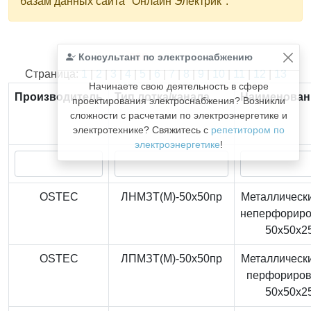
базам данных сайта "Онлайн Электрик".
Консультант по электроснабжению
Найдено
366
из
366
записей.
Страница:
1
|
2
|
3
|
4
|
5
|
6
|
7
|
8
|
9
|
10
|
11
|
12
|
13
Начинаете свою деятельность в сфере
Производитель
Тип лотка/канала
Наименован
проектирования электроснабжения? Возникли
сложности с расчетами по электроэнергетике и
электротехнике? Свяжитесь с
репетитором по
электроэнергетике
!
OSTEC
ЛНМЗТ(М)-50x50пр
Металлически
неперфорир
50x50x2
OSTEC
ЛПМЗТ(М)-50x50пр
Металлически
перфориро
50x50x2