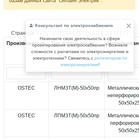
базам данных сайта "Онлайн Электрик".
Консультант по электроснабжению
Найдено
366
из
366
записей.
Страница:
1
|
2
|
3
|
4
|
5
|
6
|
7
|
8
|
9
|
10
|
11
|
12
|
13
Начинаете свою деятельность в сфере
Производитель
Тип лотка/канала
Наименован
проектирования электроснабжения? Возникли
сложности с расчетами по электроэнергетике и
электротехнике? Свяжитесь с
репетитором по
электроэнергетике
!
OSTEC
ЛНМЗТ(М)-50x50пр
Металлически
неперфорир
50x50x2
OSTEC
ЛПМЗТ(М)-50x50пр
Металлически
перфориро
50x50x2