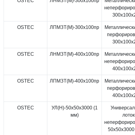
OSTEC
ЛНМЗТ(М)-300x100пр
Металлически
неперфорир
300x100x
OSTEC
ЛПМЗТ(М)-300x100пр
Металлически
перфориро
300x100x
OSTEC
ЛНМЗТ(М)-400x100пр
Металлически
неперфорир
400x100x
OSTEC
ЛПМЗТ(М)-400x100пр
Металлически
перфориро
400x100x
OSTEC
УЛ(Н)-50x50x3000 (1
Универса
мм)
лоток
неперфорир
50x50x3000 