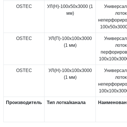
OSTEC
УЛ(Н)-100x50x3000 (1
Универса
мм)
лоток
неперфорир
100x50x3000
OSTEC
УЛ(П)-100x100x3000
Универса
(1 мм)
лоток
перфориро
100x100x3000
OSTEC
УЛ(Н)-100x100x3000
Универса
(1 мм)
лоток
неперфорир
100x100x3000
Производитель
Тип лотка/канала
Наименован