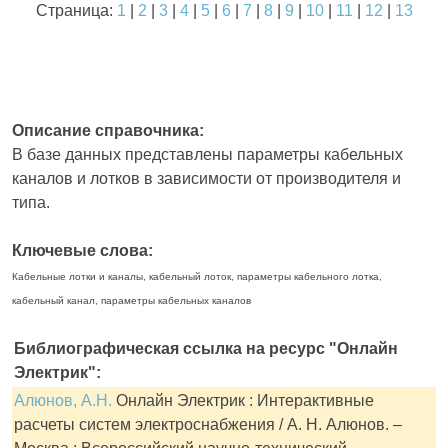
Страница:
1
|
2
|
3
|
4
|
5
|
6
|
7
|
8
|
9
|
10
|
11
|
12
|
13
Описание справочника:
В базе данных представлены параметры кабельных
каналов и лотков в зависимости от производителя и
типа.
Ключевые слова:
Кабельные лотки и каналы, кабельный лоток, параметры кабельного лотка,
кабельный канал, параметры кабельных каналов
Библиографическая ссылка на ресурс "Онлайн
Электрик":
Алюнов, А.Н.
Онлайн Электрик : Интерактивные
расчеты систем электроснабжения / А. Н. Алюнов. –