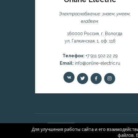
Электроснабжение: знаем, умеем,
владеем.
160000 Россия, г. Вологда
ул. Галкинская, 1, оф. 116
Телефон:
+7 911 502 22 29
Email:
info@online-electric.ru
Для улучшения работы сайта и его взаимодейств
файлов. 