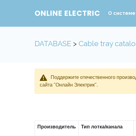
ONLINE ELECTRIC
О системе
DATABASE
>
Cable tray catal
Поддержите отечественного производ
сайта "Онлайн Электрик".
Производитель
Тип лотка/канала