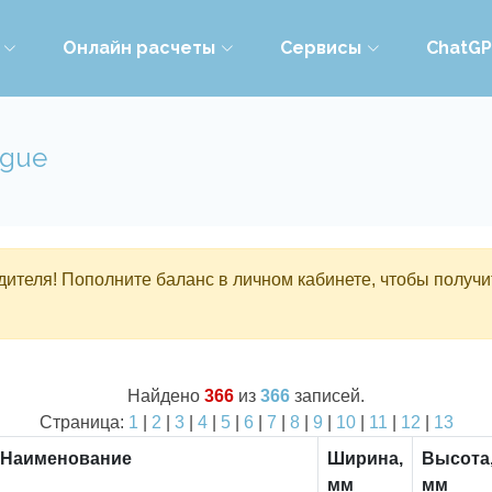
Онлайн расчеты
Сервисы
ChatG
ogue
ителя! Пополните баланс в личном кабинете, чтобы получи
Найдено
366
из
366
записей.
Страница:
1
|
2
|
3
|
4
|
5
|
6
|
7
|
8
|
9
|
10
|
11
|
12
|
13
Наименование
Ширина,
Высота
мм
мм