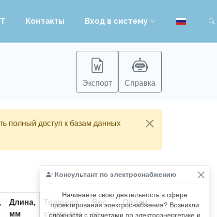
PT
Контакты
Вход в систему
Экспорт
Справка
ть полный доступ к базам данных
Консультант по электроснабжению
Начинаете свою деятельность в сфере
,
Длина,
Толщина
Вес,
Опции
проектирования электроснабжения? Возникли
мм
стали, мм
кг
сложности с расчетами по электроэнергетике и