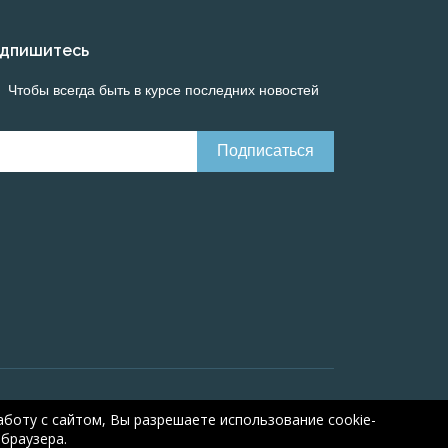
дпишитесь
Чтобы всегда быть в курсе последних новостей
line calculations of electrical systems
Online-
боту с сайтом, Вы разрешаете использование cookie-
браузера.