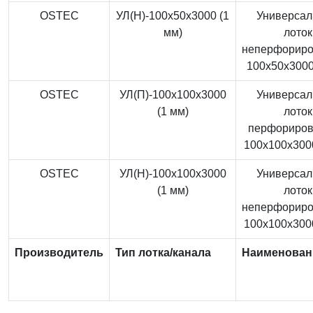
OSTEC
УЛ(Н)-100x50x3000 (1
Универса
мм)
лоток
неперфорир
100x50x3000
OSTEC
УЛ(П)-100x100x3000
Универса
(1 мм)
лоток
перфориро
100x100x3000
OSTEC
УЛ(Н)-100x100x3000
Универса
(1 мм)
лоток
неперфорир
100x100x3000
Производитель
Тип лотка/канала
Наименован