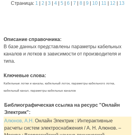
Страница:
1
|
2
|
3
|
4
|
5
|
6
|
7
|
8
|
9
|
10
|
11
|
12
|
13
Описание справочника:
В базе данных представлены параметры кабельных
каналов и лотков в зависимости от производителя и
типа.
Ключевые слова:
Кабельные лотки и каналы, кабельный лоток, параметры кабельного лотка,
кабельный канал, параметры кабельных каналов
Библиографическая ссылка на ресурс "Онлайн
Электрик":
Алюнов, А.Н.
Онлайн Электрик : Интерактивные
расчеты систем электроснабжения / А. Н. Алюнов. –