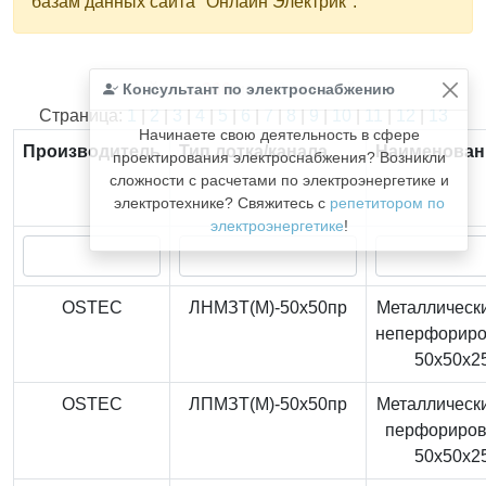
базам данных сайта "Онлайн Электрик".
Консультант по электроснабжению
Найдено
366
из
366
записей.
Страница:
1
|
2
|
3
|
4
|
5
|
6
|
7
|
8
|
9
|
10
|
11
|
12
|
13
Начинаете свою деятельность в сфере
Производитель
Тип лотка/канала
Наименован
проектирования электроснабжения? Возникли
сложности с расчетами по электроэнергетике и
электротехнике? Свяжитесь с
репетитором по
электроэнергетике
!
OSTEC
ЛНМЗТ(М)-50x50пр
Металлически
неперфорир
50x50x2
OSTEC
ЛПМЗТ(М)-50x50пр
Металлически
перфориро
50x50x2