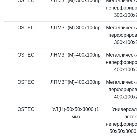
OSTEC
ЛНМЗТ(М)-300x100пр
Металлически
неперфорир
300x100x
OSTEC
ЛПМЗТ(М)-300x100пр
Металлически
перфориро
300x100x
OSTEC
ЛНМЗТ(М)-400x100пр
Металлически
неперфорир
400x100x
OSTEC
ЛПМЗТ(М)-400x100пр
Металлически
перфориро
400x100x
OSTEC
УЛ(Н)-50x50x3000 (1
Универса
мм)
лоток
неперфорир
50x50x3000 