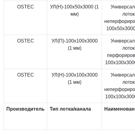
OSTEC
УЛ(Н)-100x50x3000 (1
Универса
мм)
лоток
неперфорир
100x50x3000
OSTEC
УЛ(П)-100x100x3000
Универса
(1 мм)
лоток
перфориро
100x100x3000
OSTEC
УЛ(Н)-100x100x3000
Универса
(1 мм)
лоток
неперфорир
100x100x3000
Производитель
Тип лотка/канала
Наименован