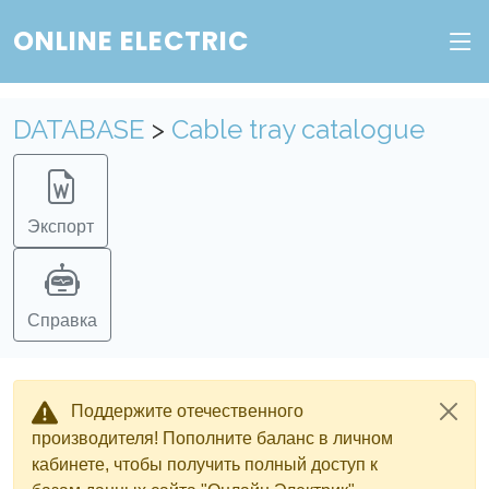
ONLINE ELECTRIC
Пополните баланс в личном кабинете, чтобы
получить доступ ко всем сервисам "Онлайн
Электрик" без ограничений.
DATABASE
>
Cable tray catalogue
Ок
Войти в систему
Регистрация
Экспорт
Справка
Поддержите отечественного
производителя! Пополните баланс в личном
кабинете, чтобы получить полный доступ к