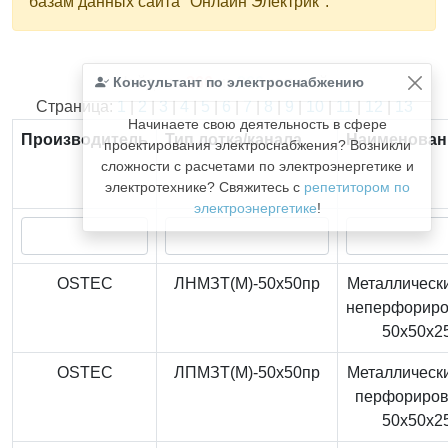
базам данных сайта "Онлайн Электрик".
Консультант по электроснабжению
Найдено
366
из
366
записей.
Страница:
1
|
2
|
3
|
4
|
5
|
6
|
7
|
8
|
9
|
10
|
11
|
12
|
13
Начинаете свою деятельность в сфере
Производитель
Тип лотка/канала
Наименован
проектирования электроснабжения? Возникли
сложности с расчетами по электроэнергетике и
электротехнике? Свяжитесь с
репетитором по
электроэнергетике
!
OSTEC
ЛНМЗТ(М)-50x50пр
Металлически
неперфорир
50x50x2
OSTEC
ЛПМЗТ(М)-50x50пр
Металлически
перфориро
50x50x2