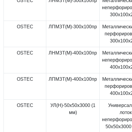
OSTEC
ЛНМЗТ(М)-300x100пр
Металлически
неперфорир
300x100x
OSTEC
ЛПМЗТ(М)-300x100пр
Металлически
перфориро
300x100x
OSTEC
ЛНМЗТ(М)-400x100пр
Металлически
неперфорир
400x100x
OSTEC
ЛПМЗТ(М)-400x100пр
Металлически
перфориро
400x100x
OSTEC
УЛ(Н)-50x50x3000 (1
Универса
мм)
лоток
неперфорир
50x50x3000 