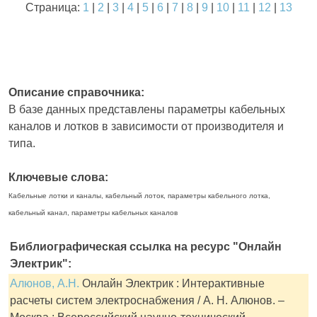
Страница:
1
|
2
|
3
|
4
|
5
|
6
|
7
|
8
|
9
|
10
|
11
|
12
|
13
Описание справочника:
В базе данных представлены параметры кабельных
каналов и лотков в зависимости от производителя и
типа.
Ключевые слова:
Кабельные лотки и каналы, кабельный лоток, параметры кабельного лотка,
кабельный канал, параметры кабельных каналов
Библиографическая ссылка на ресурс "Онлайн
Электрик":
Алюнов, А.Н.
Онлайн Электрик : Интерактивные
расчеты систем электроснабжения / А. Н. Алюнов. –