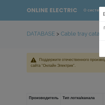
ONLINE ELECTRIC
О системе
DATABASE
>
Cable tray catal
Поддержите отечественного производ
сайта "Онлайн Электрик".
Производитель
Тип лотка/канала