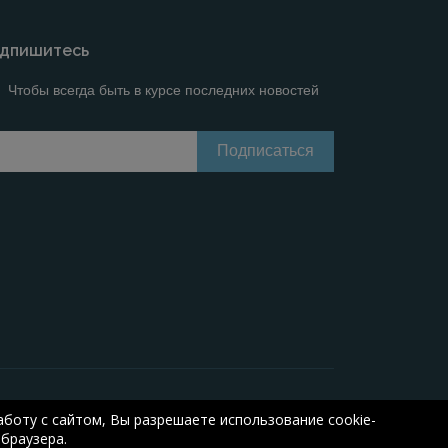
дпишитесь
Чтобы всегда быть в курсе последних новостей
line calculations of electrical systems
Online-
боту с сайтом, Вы разрешаете использование cookie-
браузера.