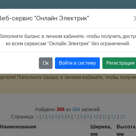
Онлайн расчеты
Сервисы
ChatG
Веб-сервис "Онлайн Электрик"
Пополните баланс в личном кабинете, чтобы получить досту
ogue
ко всем сервисам "Онлайн Электрик" без ограничений.
Ок
Войти в систему
Регистрация
ителя! Пополните баланс в личном кабинете, чтобы получи
Найдено
366
из
366
записей.
Страница:
1
|
2
|
3
|
4
|
5
|
6
|
7
|
8
|
9
|
10
|
11
|
12
|
13
Наименование
Ширина,
Высота
мм
мм