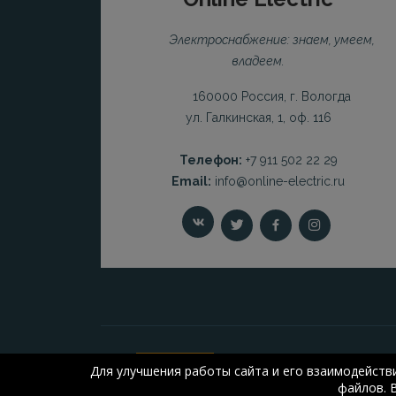
Электроснабжение: знаем, умеем,
владеем.
160000 Россия, г. Вологда
ул. Галкинская, 1, оф. 116
Телефон:
+7 911 502 22 29
Email:
info@online-electric.ru
Для улучшения работы сайта и его взаимодейств
файлов. 