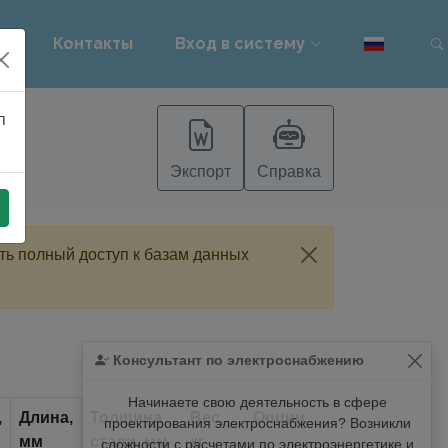
PT
Контакты
Вход в систему
п
Экспорт
Справка
ть полный доступ к базам данных
Консультант по электроснабжению
Начинаете свою деятельность в сфере
,
Длина,
Толщина
Вес,
Опции
проектирования электроснабжения? Возникли
мм
стали, мм
кг
сложности с расчетами по электроэнергетике и