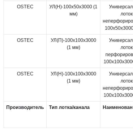
OSTEC
УЛ(Н)-100x50x3000 (1
Универса
мм)
лоток
неперфорир
100x50x3000
OSTEC
УЛ(П)-100x100x3000
Универса
(1 мм)
лоток
перфориро
100x100x3000
OSTEC
УЛ(Н)-100x100x3000
Универса
(1 мм)
лоток
неперфорир
100x100x3000
Производитель
Тип лотка/канала
Наименован