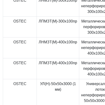
OSTEC
ЛНМЗТ(М)-300x100пр
Металлически
неперфорир
300x100x
OSTEC
ЛПМЗТ(М)-300x100пр
Металлически
перфориро
300x100x
OSTEC
ЛНМЗТ(М)-400x100пр
Металлически
неперфорир
400x100x
OSTEC
ЛПМЗТ(М)-400x100пр
Металлически
перфориро
400x100x
OSTEC
УЛ(Н)-50x50x3000 (1
Универса
мм)
лоток
неперфорир
50x50x3000 