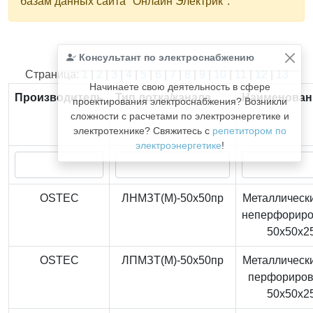
базам данных сайта "Онлайн Электрик".
Консультант по электроснабжению
Найдено
366
из
366
записей.
Страница:
1
|
2
|
3
|
4
|
5
|
6
|
7
|
8
|
9
|
10
|
11
|
12
|
13
Начинаете свою деятельность в сфере
Производитель
Тип лотка/канала
Наименован
проектирования электроснабжения? Возникли
сложности с расчетами по электроэнергетике и
электротехнике? Свяжитесь с
репетитором по
электроэнергетике
!
OSTEC
ЛНМЗТ(М)-50x50пр
Металлически
неперфорир
50x50x2
OSTEC
ЛПМЗТ(М)-50x50пр
Металлически
перфориро
50x50x2