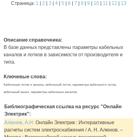
Страница:
1
|
2
|
3
|
4
|
5
|
6
|
7
|
8
|
9
|
10
|
11
|
12
|
13
Описание справочника:
В базе данных представлены параметры кабельных
каналов и лотков в зависимости от производителя и
типа.
Ключевые слова:
Кабельные лотки и каналы, кабельный лоток, параметры кабельного лотка,
кабельный канал, параметры кабельных каналов
Библиографическая ссылка на ресурс "Онлайн
Электрик":
Алюнов, А.Н.
Онлайн Электрик : Интерактивные
расчеты систем электроснабжения / А. Н. Алюнов. –