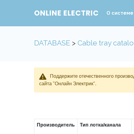
ONLINE ELECTRIC
О системе
DATABASE
>
Cable tray catal
Поддержите отечественного производ
сайта "Онлайн Электрик".
Производитель
Тип лотка/канала