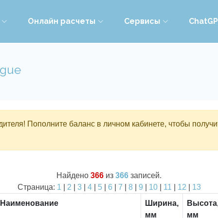
Онлайн расчеты
Сервисы
ChatG
ogue
ителя! Пополните баланс в личном кабинете, чтобы получи
Найдено
366
из
366
записей.
Страница:
1
|
2
|
3
|
4
|
5
|
6
|
7
|
8
|
9
|
10
|
11
|
12
|
13
Наименование
Ширина,
Высота
мм
мм