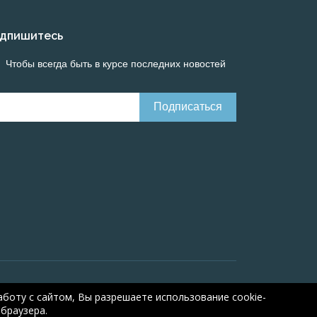
дпишитесь
Чтобы всегда быть в курсе последних новостей
line calculations of electrical systems
Online-
боту с сайтом, Вы разрешаете использование cookie-
браузера.