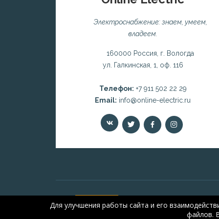
Электроснабжение: знаем, умеем,
владеем.
160000 Россия, г. Вологда
ул. Галкинская, 1, оф. 116
Телефон:
+7 911 502 22 29
Email:
info@online-electric.ru
Для улучшения работы сайта и его взаимодейств
файлов. 