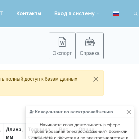
PT
Контакты
Вход в систему
Экспорт
Справка
ть полный доступ к базам данных
Консультант по электроснабжению
Начинаете свою деятельность в сфере
,
Длина,
Толщина
Вес,
Опции
проектирования электроснабжения? Возникли
мм
стали, мм
кг
сложности с расчетами по электроэнергетике и