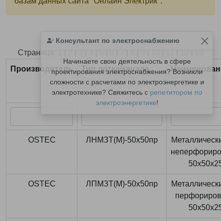
базам данных сайта "Онлайн Электрик".
Консультант по электроснабжению
Найдено
366
из
366
записей.
Страница:
1
|
2
|
3
|
4
|
5
|
6
|
7
|
8
|
9
|
10
|
11
|
12
|
13
Начинаете свою деятельность в сфере
Производитель
Тип лотка/канала
Наименован
проектирования электроснабжения? Возникли
сложности с расчетами по электроэнергетике и
электротехнике? Свяжитесь с
репетитором по
электроэнергетике
!
OSTEC
ЛНМЗТ(М)-50x50пр
Металлически
неперфорир
50x50x2
OSTEC
ЛПМЗТ(М)-50x50пр
Металлически
перфориро
50x50x2