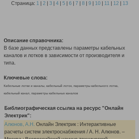
Страница:
1
|
2
|
3
|
4
|
5
|
6
|
7
|
8
|
9
|
10
|
11
|
12
|
13
Описание справочника:
В базе данных представлены параметры кабельных
каналов и лотков в зависимости от производителя и
типа.
Ключевые слова:
Кабельные лотки и каналы, кабельный лоток, параметры кабельного лотка,
кабельный канал, параметры кабельных каналов
Библиографическая ссылка на ресурс "Онлайн
Электрик":
Алюнов, А.Н.
Онлайн Электрик : Интерактивные
расчеты систем электроснабжения / А. Н. Алюнов. –