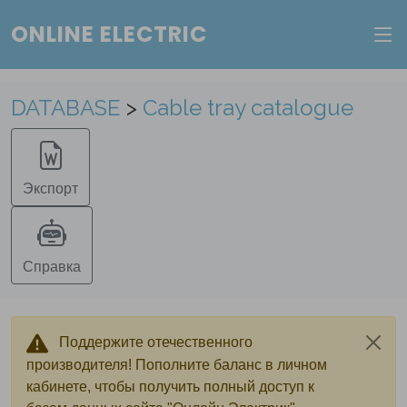
ONLINE ELECTRIC
Веб-сервис "Онлайн Электрик"
Пополните баланс в личном кабинете, чтобы
DATABASE
>
Cable tray catalogue
получить доступ ко всем сервисам "Онлайн
Электрик" без ограничений.
Экспорт
Ок
Войти в систему
Регистрация
Справка
Поддержите отечественного
производителя! Пополните баланс в личном
кабинете, чтобы получить полный доступ к