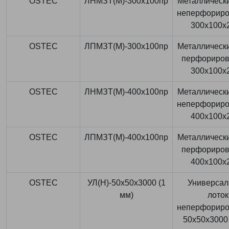
OSTEC
ЛНМЗТ(М)-300x100пр
Металлически
неперфорир
300x100x
OSTEC
ЛПМЗТ(М)-300x100пр
Металлически
перфориро
300x100x
OSTEC
ЛНМЗТ(М)-400x100пр
Металлически
неперфорир
400x100x
OSTEC
ЛПМЗТ(М)-400x100пр
Металлически
перфориро
400x100x
OSTEC
УЛ(Н)-50x50x3000 (1
Универса
мм)
лоток
неперфорир
50x50x3000 