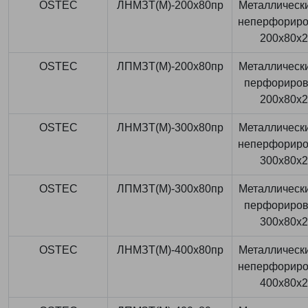
OSTEC
ЛНМЗТ(М)-200x80пр
Металлически
неперфорир
200x80x
OSTEC
ЛПМЗТ(М)-200x80пр
Металлически
перфориро
200x80x
OSTEC
ЛНМЗТ(М)-300x80пр
Металлически
неперфорир
300x80x
OSTEC
ЛПМЗТ(М)-300x80пр
Металлически
перфориро
300x80x
OSTEC
ЛНМЗТ(М)-400x80пр
Металлически
неперфорир
400x80x