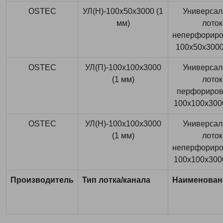
OSTEC
УЛ(Н)-100x50x3000 (1
Универса
мм)
лоток
неперфорир
100x50x3000
OSTEC
УЛ(П)-100x100x3000
Универса
(1 мм)
лоток
перфориро
100x100x3000
OSTEC
УЛ(Н)-100x100x3000
Универса
(1 мм)
лоток
неперфорир
100x100x3000
Производитель
Тип лотка/канала
Наименован