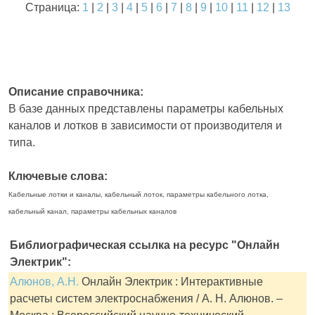
Страница:
1
|
2
|
3
|
4
|
5
|
6
|
7
|
8
|
9
|
10
|
11
|
12
|
13
Описание справочника:
В базе данных представлены параметры кабельных
каналов и лотков в зависимости от производителя и
типа.
Ключевые слова:
Кабельные лотки и каналы, кабельный лоток, параметры кабельного лотка,
кабельный канал, параметры кабельных каналов
Библиографическая ссылка на ресурс "Онлайн
Электрик":
Алюнов, А.Н.
Онлайн Электрик : Интерактивные
расчеты систем электроснабжения / А. Н. Алюнов. –