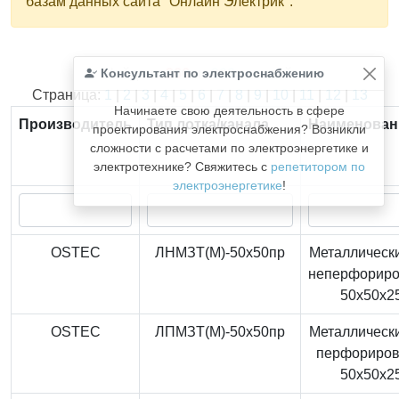
базам данных сайта "Онлайн Электрик".
Консультант по электроснабжению
Найдено
366
из
366
записей.
Страница:
1
|
2
|
3
|
4
|
5
|
6
|
7
|
8
|
9
|
10
|
11
|
12
|
13
Начинаете свою деятельность в сфере
Производитель
Тип лотка/канала
Наименован
проектирования электроснабжения? Возникли
сложности с расчетами по электроэнергетике и
электротехнике? Свяжитесь с
репетитором по
электроэнергетике
!
OSTEC
ЛНМЗТ(М)-50x50пр
Металлически
неперфорир
50x50x2
OSTEC
ЛПМЗТ(М)-50x50пр
Металлически
перфориро
50x50x2