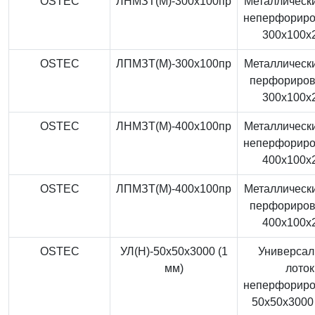
OSTEC
ЛНМЗТ(М)-300x100пр
Металлически
неперфорир
300x100x
OSTEC
ЛПМЗТ(М)-300x100пр
Металлически
перфориро
300x100x
OSTEC
ЛНМЗТ(М)-400x100пр
Металлически
неперфорир
400x100x
OSTEC
ЛПМЗТ(М)-400x100пр
Металлически
перфориро
400x100x
OSTEC
УЛ(Н)-50x50x3000 (1
Универса
мм)
лоток
неперфорир
50x50x3000 