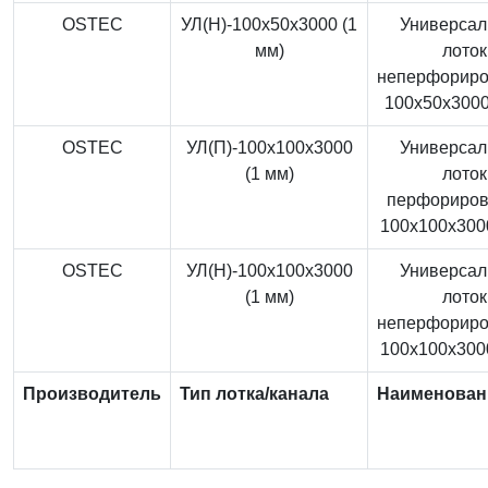
OSTEC
УЛ(Н)-100x50x3000 (1
Универса
мм)
лоток
неперфорир
100x50x3000
OSTEC
УЛ(П)-100x100x3000
Универса
(1 мм)
лоток
перфориро
100x100x3000
OSTEC
УЛ(Н)-100x100x3000
Универса
(1 мм)
лоток
неперфорир
100x100x3000
Производитель
Тип лотка/канала
Наименован