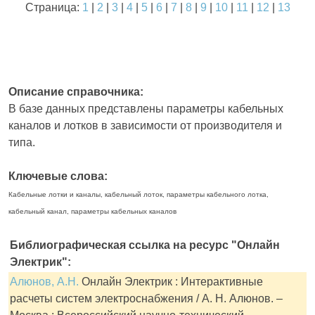
Страница:
1
|
2
|
3
|
4
|
5
|
6
|
7
|
8
|
9
|
10
|
11
|
12
|
13
Описание справочника:
В базе данных представлены параметры кабельных
каналов и лотков в зависимости от производителя и
типа.
Ключевые слова:
Кабельные лотки и каналы, кабельный лоток, параметры кабельного лотка,
кабельный канал, параметры кабельных каналов
Библиографическая ссылка на ресурс "Онлайн
Электрик":
Алюнов, А.Н.
Онлайн Электрик : Интерактивные
расчеты систем электроснабжения / А. Н. Алюнов. –