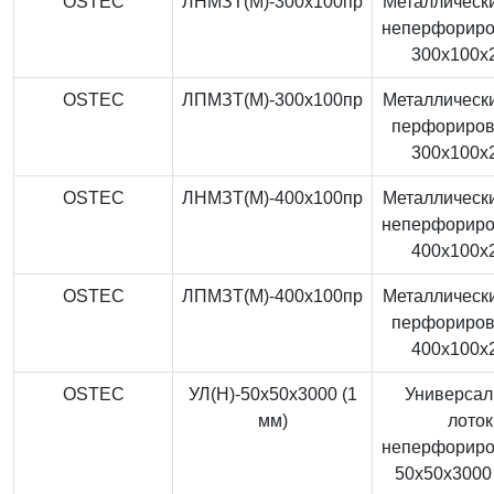
OSTEC
ЛНМЗТ(М)-300x100пр
Металлически
неперфорир
300x100x
OSTEC
ЛПМЗТ(М)-300x100пр
Металлически
перфориро
300x100x
OSTEC
ЛНМЗТ(М)-400x100пр
Металлически
неперфорир
400x100x
OSTEC
ЛПМЗТ(М)-400x100пр
Металлически
перфориро
400x100x
OSTEC
УЛ(Н)-50x50x3000 (1
Универса
мм)
лоток
неперфорир
50x50x3000 