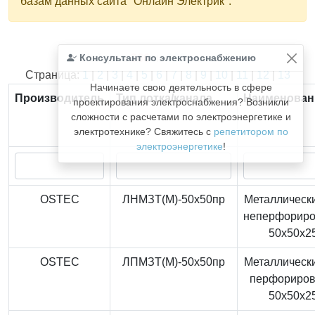
базам данных сайта "Онлайн Электрик".
Консультант по электроснабжению
Найдено
366
из
366
записей.
Страница:
1
|
2
|
3
|
4
|
5
|
6
|
7
|
8
|
9
|
10
|
11
|
12
|
13
Начинаете свою деятельность в сфере
Производитель
Тип лотка/канала
Наименован
проектирования электроснабжения? Возникли
сложности с расчетами по электроэнергетике и
электротехнике? Свяжитесь с
репетитором по
электроэнергетике
!
OSTEC
ЛНМЗТ(М)-50x50пр
Металлически
неперфорир
50x50x2
OSTEC
ЛПМЗТ(М)-50x50пр
Металлически
перфориро
50x50x2