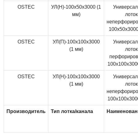
OSTEC
УЛ(Н)-100x50x3000 (1
Универса
мм)
лоток
неперфорир
100x50x3000
OSTEC
УЛ(П)-100x100x3000
Универса
(1 мм)
лоток
перфориро
100x100x3000
OSTEC
УЛ(Н)-100x100x3000
Универса
(1 мм)
лоток
неперфорир
100x100x3000
Производитель
Тип лотка/канала
Наименован