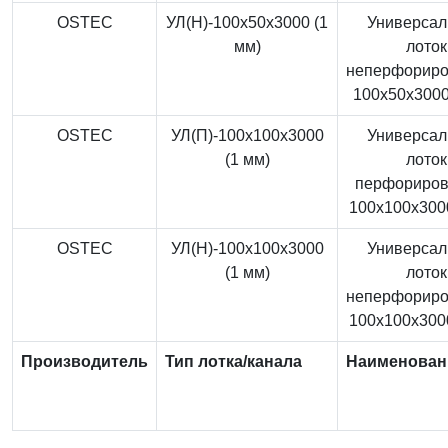
OSTEC
УЛ(Н)-100x50x3000 (1
Универса
мм)
лоток
неперфорир
100x50x3000
OSTEC
УЛ(П)-100x100x3000
Универса
(1 мм)
лоток
перфориро
100x100x3000
OSTEC
УЛ(Н)-100x100x3000
Универса
(1 мм)
лоток
неперфорир
100x100x3000
Производитель
Тип лотка/канала
Наименован