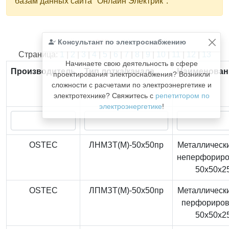
базам данных сайта "Онлайн Электрик".
Консультант по электроснабжению
Найдено
366
из
366
записей.
Страница:
1
|
2
|
3
|
4
|
5
|
6
|
7
|
8
|
9
|
10
|
11
|
12
|
13
Начинаете свою деятельность в сфере
Производитель
Тип лотка/канала
Наименован
проектирования электроснабжения? Возникли
сложности с расчетами по электроэнергетике и
электротехнике? Свяжитесь с
репетитором по
электроэнергетике
!
OSTEC
ЛНМЗТ(М)-50x50пр
Металлически
неперфорир
50x50x2
OSTEC
ЛПМЗТ(М)-50x50пр
Металлически
перфориро
50x50x2