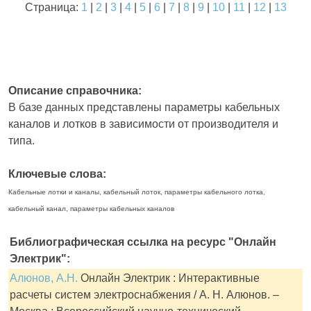
Страница:
1
|
2
|
3
|
4
|
5
|
6
|
7
|
8
|
9
|
10
|
11
|
12
|
13
Описание справочника:
В базе данных представлены параметры кабельных
каналов и лотков в зависимости от производителя и
типа.
Ключевые слова:
Кабельные лотки и каналы, кабельный лоток, параметры кабельного лотка,
кабельный канал, параметры кабельных каналов
Библиографическая ссылка на ресурс "Онлайн
Электрик":
Алюнов, А.Н.
Онлайн Электрик : Интерактивные
расчеты систем электроснабжения / А. Н. Алюнов. –