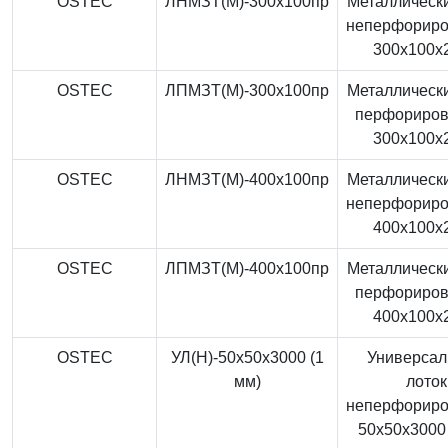
OSTEC
ЛНМЗТ(М)-300x100пр
Металлически
неперфорир
300x100x
OSTEC
ЛПМЗТ(М)-300x100пр
Металлически
перфориро
300x100x
OSTEC
ЛНМЗТ(М)-400x100пр
Металлически
неперфорир
400x100x
OSTEC
ЛПМЗТ(М)-400x100пр
Металлически
перфориро
400x100x
OSTEC
УЛ(Н)-50x50x3000 (1
Универса
мм)
лоток
неперфорир
50x50x3000 