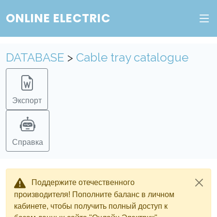
ONLINE ELECTRIC
Пополните баланс в личном кабинете, чтобы
получить доступ ко всем сервисам "Онлайн
Электрик" без ограничений.
DATABASE
>
Cable tray catalogue
Ок
Войти в систему
Регистрация
Экспорт
Справка
Поддержите отечественного
производителя! Пополните баланс в личном
кабинете, чтобы получить полный доступ к