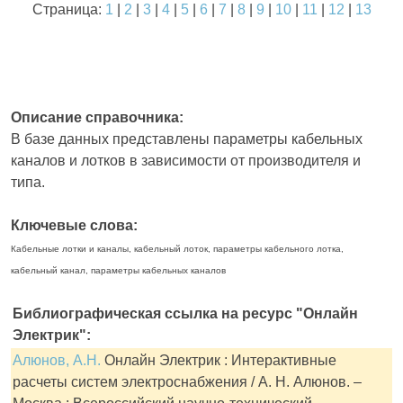
Страница:
1
|
2
|
3
|
4
|
5
|
6
|
7
|
8
|
9
|
10
|
11
|
12
|
13
Описание справочника:
В базе данных представлены параметры кабельных
каналов и лотков в зависимости от производителя и
типа.
Ключевые слова:
Кабельные лотки и каналы, кабельный лоток, параметры кабельного лотка,
кабельный канал, параметры кабельных каналов
Библиографическая ссылка на ресурс "Онлайн
Электрик":
Алюнов, А.Н.
Онлайн Электрик : Интерактивные
расчеты систем электроснабжения / А. Н. Алюнов. –