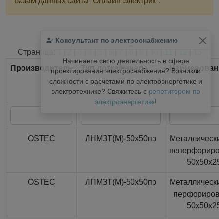
базам данных сайта "Онлайн Электрик".
Консультант по электроснабжению
Найдено
366
из
366
записей.
Страница:
1
|
2
|
3
|
4
|
5
|
6
|
7
|
8
|
9
|
10
|
11
|
12
|
13
Начинаете свою деятельность в сфере
Производитель
Тип лотка/канала
Наименован
проектирования электроснабжения? Возникли
сложности с расчетами по электроэнергетике и
электротехнике? Свяжитесь с
репетитором по
электроэнергетике
!
OSTEC
ЛНМЗТ(М)-50x50пр
Металлически
неперфорир
50x50x2
OSTEC
ЛПМЗТ(М)-50x50пр
Металлически
перфориро
50x50x2