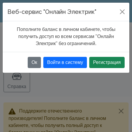
ONLINE ELECTRIC
Веб-сервис "Онлайн Электрик"
Пополните баланс в личном кабинете, чтобы
DATABASE
>
Cable tray catalogue
получить доступ ко всем сервисам "Онлайн
Электрик" без ограничений.
Экспорт
Ок
Войти в систему
Регистрация
Справка
Поддержите отечественного
производителя! Пополните баланс в личном
кабинете, чтобы получить полный доступ к