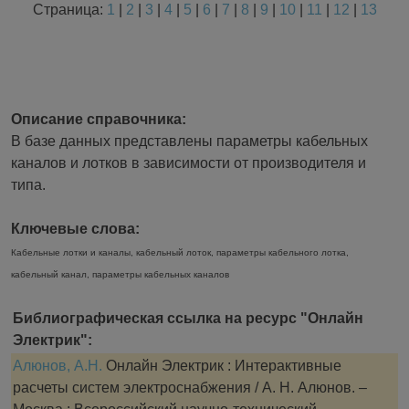
Страница:
1
|
2
|
3
|
4
|
5
|
6
|
7
|
8
|
9
|
10
|
11
|
12
|
13
Описание справочника:
В базе данных представлены параметры кабельных
каналов и лотков в зависимости от производителя и
типа.
Ключевые слова:
Кабельные лотки и каналы, кабельный лоток, параметры кабельного лотка,
кабельный канал, параметры кабельных каналов
Библиографическая ссылка на ресурс "Онлайн
Электрик":
Алюнов, А.Н.
Онлайн Электрик : Интерактивные
расчеты систем электроснабжения / А. Н. Алюнов. –