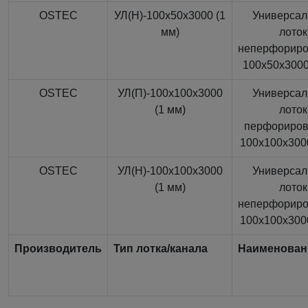
OSTEC
УЛ(Н)-100x50x3000 (1
Универса
мм)
лоток
неперфорир
100x50x3000
OSTEC
УЛ(П)-100x100x3000
Универса
(1 мм)
лоток
перфориро
100x100x3000
OSTEC
УЛ(Н)-100x100x3000
Универса
(1 мм)
лоток
неперфорир
100x100x3000
Производитель
Тип лотка/канала
Наименован