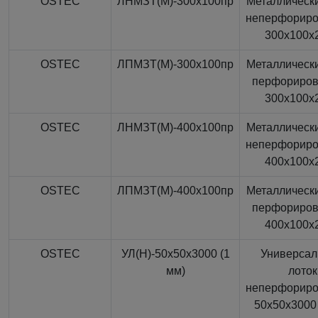
OSTEC
ЛНМЗТ(М)-300x100пр
Металлически
неперфорир
300x100x
OSTEC
ЛПМЗТ(М)-300x100пр
Металлически
перфориро
300x100x
OSTEC
ЛНМЗТ(М)-400x100пр
Металлически
неперфорир
400x100x
OSTEC
ЛПМЗТ(М)-400x100пр
Металлически
перфориро
400x100x
OSTEC
УЛ(Н)-50x50x3000 (1
Универса
мм)
лоток
неперфорир
50x50x3000 