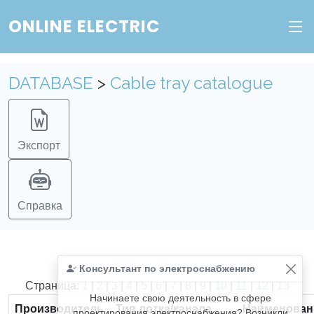
ONLINE ELECTRIC
DATABASE
>
Cable tray catalogue
Экспорт
Справка
Консультант по электроснабжению
Найдено
366
из
366
записей.
Страница:
1
|
2
|
3
|
4
|
5
|
6
|
7
|
8
|
9
|
10
|
11
|
12
|
13
Начинаете свою деятельность в сфере
Производитель
Тип лотка/канала
Наименован
проектирования электроснабжения? Возникли