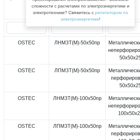
сложности с расчетами по электроэнергетике и
электротехнике? Свяжитесь с
репетитором по
электроэнергетике
!
OSTEC
ЛНМЗТ(М)-50x50пр
Металлически
неперфорир
50x50x2
OSTEC
ЛПМЗТ(М)-50x50пр
Металлически
перфориро
50x50x2
OSTEC
ЛНМЗТ(М)-100x50пр
Металлически
неперфорир
100x50x
OSTEC
ЛПМЗТ(М)-100x50пр
Металлически
перфориро