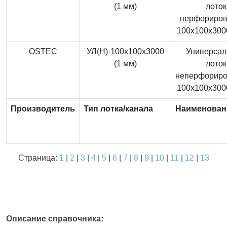
(1 мм)
лоток
перфориро
100x100x3000
OSTEC
УЛ(Н)-100x100x3000
Универса
(1 мм)
лоток
неперфорир
100x100x3000
Производитель
Тип лотка/канала
Наименован
Страница:
1
|
2
|
3
|
4
|
5
|
6
|
7
|
8
|
9
|
10
|
11
|
12
|
13
Описание справочника: