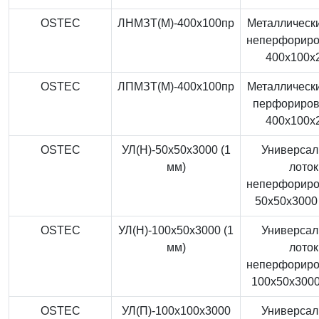
OSTEC
ЛНМЗТ(М)-400x100пр
Металлически
неперфорир
400x100x
OSTEC
ЛПМЗТ(М)-400x100пр
Металлически
перфориро
400x100x
OSTEC
УЛ(Н)-50x50x3000 (1
Универса
мм)
лоток
неперфорир
50x50x3000 
OSTEC
УЛ(Н)-100x50x3000 (1
Универса
мм)
лоток
неперфорир
100x50x3000
OSTEC
УЛ(П)-100x100x3000
Универса