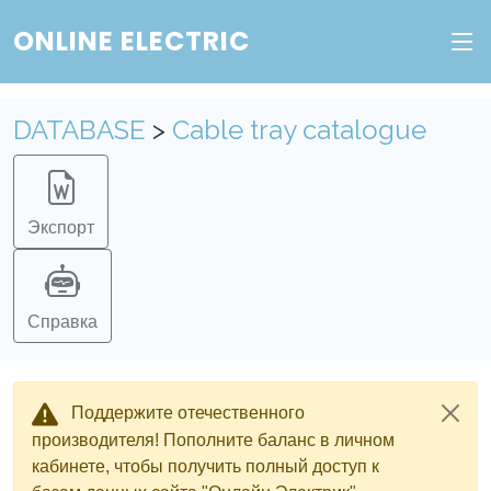
Веб-сервис "Онлайн Электрик"
ONLINE ELECTRIC
Пополните баланс в личном кабинете, чтобы
DATABASE
>
Cable tray catalogue
получить доступ ко всем сервисам "Онлайн
Электрик" без ограничений.
Ок
Войти в систему
Регистрация
Экспорт
Справка
Поддержите отечественного
производителя! Пополните баланс в личном
кабинете, чтобы получить полный доступ к