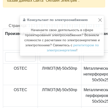
базам данных сайта "Онлайн Электрик".
Консультант по электроснабжению
Найдено
366
из
366
записей.
Страница:
1
|
2
|
3
|
4
|
5
|
6
|
7
|
8
|
9
|
10
|
11
|
12
|
13
Начинаете свою деятельность в сфере
Производитель
Тип лотка/канала
Наименован
проектирования электроснабжения? Возникли
сложности с расчетами по электроэнергетике и
электротехнике? Свяжитесь с
репетитором по
электроэнергетике
!
OSTEC
ЛНМЗТ(М)-50x50пр
Металлически
неперфорир
50x50x2
OSTEC
ЛПМЗТ(М)-50x50пр
Металлически
перфориро
50x50x2