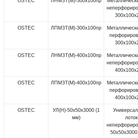
OSTEC
ЛНМЗТ(М)-300x100пр
Металлически
неперфорир
300x100x
OSTEC
ЛПМЗТ(М)-300x100пр
Металлически
перфориро
300x100x
OSTEC
ЛНМЗТ(М)-400x100пр
Металлически
неперфорир
400x100x
OSTEC
ЛПМЗТ(М)-400x100пр
Металлически
перфориро
400x100x
OSTEC
УЛ(Н)-50x50x3000 (1
Универса
мм)
лоток
неперфорир
50x50x3000 