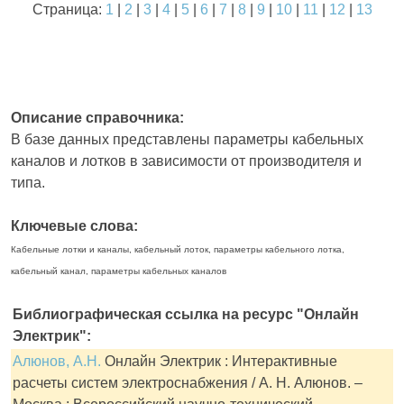
Страница:
1
|
2
|
3
|
4
|
5
|
6
|
7
|
8
|
9
|
10
|
11
|
12
|
13
Описание справочника:
В базе данных представлены параметры кабельных
каналов и лотков в зависимости от производителя и
типа.
Ключевые слова:
Кабельные лотки и каналы, кабельный лоток, параметры кабельного лотка,
кабельный канал, параметры кабельных каналов
Библиографическая ссылка на ресурс "Онлайн
Электрик":
Алюнов, А.Н.
Онлайн Электрик : Интерактивные
расчеты систем электроснабжения / А. Н. Алюнов. –