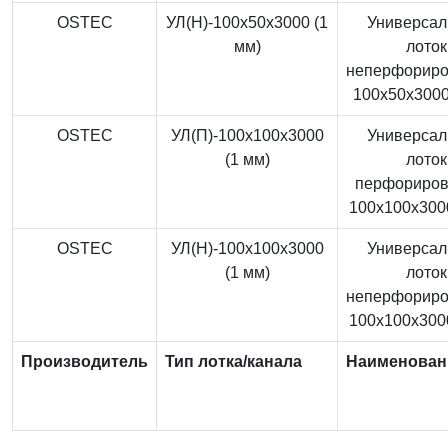
OSTEC
УЛ(Н)-100x50x3000 (1
Универса
мм)
лоток
неперфорир
100x50x3000
OSTEC
УЛ(П)-100x100x3000
Универса
(1 мм)
лоток
перфориро
100x100x3000
OSTEC
УЛ(Н)-100x100x3000
Универса
(1 мм)
лоток
неперфорир
100x100x3000
Производитель
Тип лотка/канала
Наименован