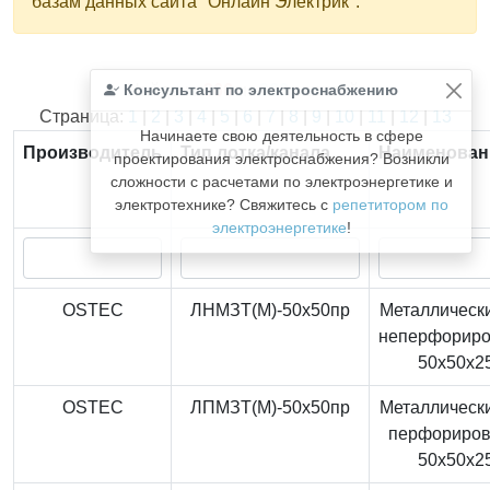
базам данных сайта "Онлайн Электрик".
Консультант по электроснабжению
Найдено
366
из
366
записей.
Страница:
1
|
2
|
3
|
4
|
5
|
6
|
7
|
8
|
9
|
10
|
11
|
12
|
13
Начинаете свою деятельность в сфере
Производитель
Тип лотка/канала
Наименован
проектирования электроснабжения? Возникли
сложности с расчетами по электроэнергетике и
электротехнике? Свяжитесь с
репетитором по
электроэнергетике
!
OSTEC
ЛНМЗТ(М)-50x50пр
Металлически
неперфорир
50x50x2
OSTEC
ЛПМЗТ(М)-50x50пр
Металлически
перфориро
50x50x2