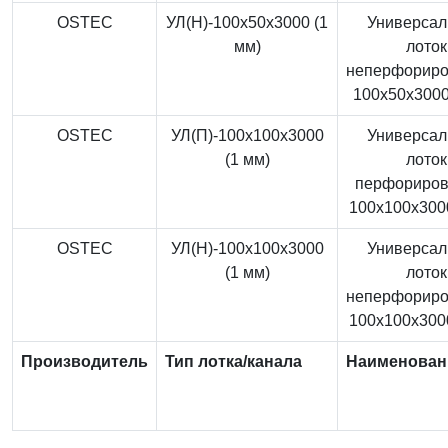
OSTEC
УЛ(Н)-100x50x3000 (1
Универса
мм)
лоток
неперфорир
100x50x3000
OSTEC
УЛ(П)-100x100x3000
Универса
(1 мм)
лоток
перфориро
100x100x3000
OSTEC
УЛ(Н)-100x100x3000
Универса
(1 мм)
лоток
неперфорир
100x100x3000
Производитель
Тип лотка/канала
Наименован