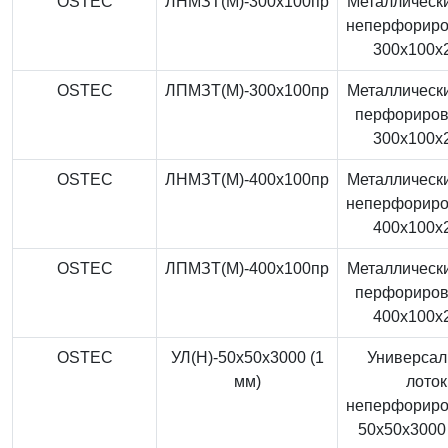
OSTEC
ЛНМЗТ(М)-300x100пр
Металлически
неперфорир
300x100x
OSTEC
ЛПМЗТ(М)-300x100пр
Металлически
перфориро
300x100x
OSTEC
ЛНМЗТ(М)-400x100пр
Металлически
неперфорир
400x100x
OSTEC
ЛПМЗТ(М)-400x100пр
Металлически
перфориро
400x100x
OSTEC
УЛ(Н)-50x50x3000 (1
Универса
мм)
лоток
неперфорир
50x50x3000 