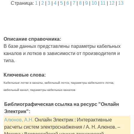
Страница:
1
|
2
|
3
|
4
|
5
|
6
|
7
|
8
|
9
|
10
|
11
|
12
|
13
Описание справочника:
В базе данных представлены параметры кабельных
каналов и лотков в зависимости от производителя и
типа.
Ключевые слова:
Кабельные лотки и каналы, кабельный лоток, параметры кабельного лотка,
кабельный канал, параметры кабельных каналов
Библиографическая ссылка на ресурс "Онлайн
Электрик":
Алюнов, А.Н.
Онлайн Электрик : Интерактивные
расчеты систем электроснабжения / А. Н. Алюнов. –