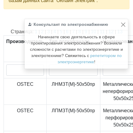
базам данных сайта "Онлайн Электрик".
Консультант по электроснабжению
Найдено
366
из
366
записей.
Страница:
1
|
2
|
3
|
4
|
5
|
6
|
7
|
8
|
9
|
10
|
11
|
12
|
13
Начинаете свою деятельность в сфере
Производитель
Тип лотка/канала
Наименован
проектирования электроснабжения? Возникли
сложности с расчетами по электроэнергетике и
электротехнике? Свяжитесь с
репетитором по
электроэнергетике
!
OSTEC
ЛНМЗТ(М)-50x50пр
Металлически
неперфорир
50x50x2
OSTEC
ЛПМЗТ(М)-50x50пр
Металлически
перфориро
50x50x2