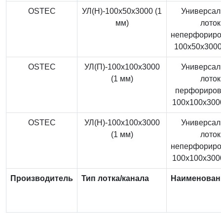
OSTEC
УЛ(Н)-100x50x3000 (1
Универса
мм)
лоток
неперфорир
100x50x3000
OSTEC
УЛ(П)-100x100x3000
Универса
(1 мм)
лоток
перфориро
100x100x3000
OSTEC
УЛ(Н)-100x100x3000
Универса
(1 мм)
лоток
неперфорир
100x100x3000
Производитель
Тип лотка/канала
Наименован