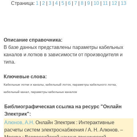
Страница:
1
|
2
|
3
|
4
|
5
|
6
|
7
|
8
|
9
|
10
|
11
|
12
|
13
Описание справочника:
В базе данных представлены параметры кабельных
каналов и лотков в зависимости от производителя и
типа.
Ключевые слова:
Кабельные лотки и каналы, кабельный лоток, параметры кабельного лотка,
кабельный канал, параметры кабельных каналов
Библиографическая ссылка на ресурс "Онлайн
Электрик":
Алюнов, А.Н.
Онлайн Электрик : Интерактивные
расчеты систем электроснабжения / А. Н. Алюнов. –