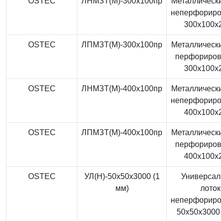
OSTEC
ЛНМЗТ(М)-300x100пр
Металлически
неперфорир
300x100x
OSTEC
ЛПМЗТ(М)-300x100пр
Металлически
перфориро
300x100x
OSTEC
ЛНМЗТ(М)-400x100пр
Металлически
неперфорир
400x100x
OSTEC
ЛПМЗТ(М)-400x100пр
Металлически
перфориро
400x100x
OSTEC
УЛ(Н)-50x50x3000 (1
Универса
мм)
лоток
неперфорир
50x50x3000 