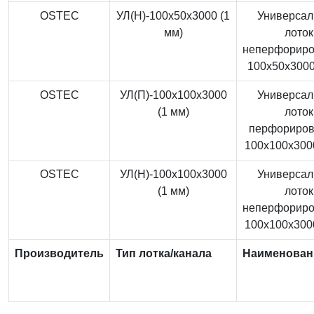
OSTEC
УЛ(Н)-100x50x3000 (1
Универса
мм)
лоток
неперфорир
100x50x3000
OSTEC
УЛ(П)-100x100x3000
Универса
(1 мм)
лоток
перфориро
100x100x3000
OSTEC
УЛ(Н)-100x100x3000
Универса
(1 мм)
лоток
неперфорир
100x100x3000
Производитель
Тип лотка/канала
Наименован