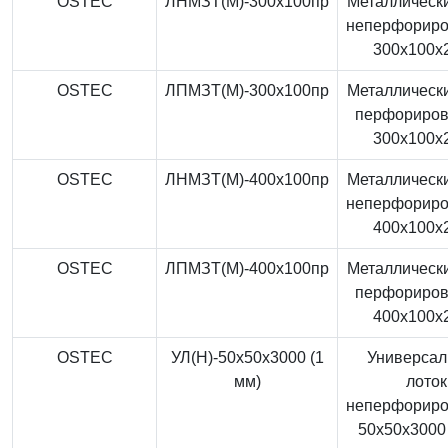
OSTEC
ЛНМЗТ(М)-300x100пр
Металлически
неперфорир
300x100x
OSTEC
ЛПМЗТ(М)-300x100пр
Металлически
перфориро
300x100x
OSTEC
ЛНМЗТ(М)-400x100пр
Металлически
неперфорир
400x100x
OSTEC
ЛПМЗТ(М)-400x100пр
Металлически
перфориро
400x100x
OSTEC
УЛ(Н)-50x50x3000 (1
Универса
мм)
лоток
неперфорир
50x50x3000 