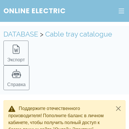
Веб-сервис "Онлайн Электрик"
ONLINE ELECTRIC
Пополните баланс в личном кабинете, чтобы
DATABASE
>
Cable tray catalogue
получить доступ ко всем сервисам "Онлайн
Электрик" без ограничений.
Ок
Войти в систему
Регистрация
Экспорт
Справка
Поддержите отечественного
производителя! Пополните баланс в личном
кабинете, чтобы получить полный доступ к