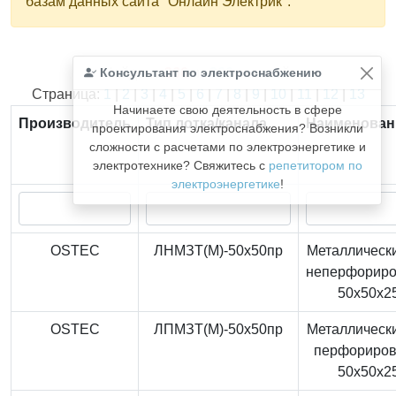
базам данных сайта "Онлайн Электрик".
Консультант по электроснабжению
Найдено
366
из
366
записей.
Страница:
1
|
2
|
3
|
4
|
5
|
6
|
7
|
8
|
9
|
10
|
11
|
12
|
13
Начинаете свою деятельность в сфере
Производитель
Тип лотка/канала
Наименован
проектирования электроснабжения? Возникли
сложности с расчетами по электроэнергетике и
электротехнике? Свяжитесь с
репетитором по
электроэнергетике
!
OSTEC
ЛНМЗТ(М)-50x50пр
Металлически
неперфорир
50x50x2
OSTEC
ЛПМЗТ(М)-50x50пр
Металлически
перфориро
50x50x2