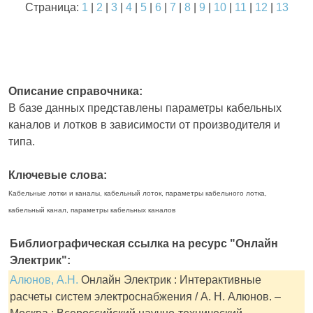
Страница:
1
|
2
|
3
|
4
|
5
|
6
|
7
|
8
|
9
|
10
|
11
|
12
|
13
Описание справочника:
В базе данных представлены параметры кабельных
каналов и лотков в зависимости от производителя и
типа.
Ключевые слова:
Кабельные лотки и каналы, кабельный лоток, параметры кабельного лотка,
кабельный канал, параметры кабельных каналов
Библиографическая ссылка на ресурс "Онлайн
Электрик":
Алюнов, А.Н.
Онлайн Электрик : Интерактивные
расчеты систем электроснабжения / А. Н. Алюнов. –