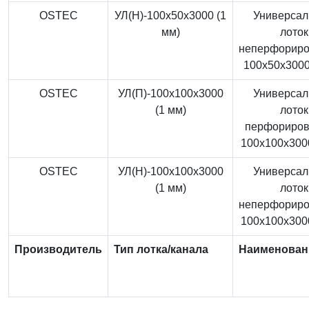
OSTEC
УЛ(Н)-100x50x3000 (1
Универса
мм)
лоток
неперфорир
100x50x3000
OSTEC
УЛ(П)-100x100x3000
Универса
(1 мм)
лоток
перфориро
100x100x3000
OSTEC
УЛ(Н)-100x100x3000
Универса
(1 мм)
лоток
неперфорир
100x100x3000
Производитель
Тип лотка/канала
Наименован