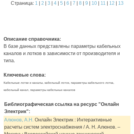
Страница:
1
|
2
|
3
|
4
|
5
|
6
|
7
|
8
|
9
|
10
|
11
|
12
|
13
Описание справочника:
В базе данных представлены параметры кабельных
каналов и лотков в зависимости от производителя и
типа.
Ключевые слова:
Кабельные лотки и каналы, кабельный лоток, параметры кабельного лотка,
кабельный канал, параметры кабельных каналов
Библиографическая ссылка на ресурс "Онлайн
Электрик":
Алюнов, А.Н.
Онлайн Электрик : Интерактивные
расчеты систем электроснабжения / А. Н. Алюнов. –