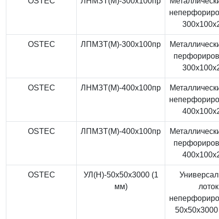
OSTEC
ЛНМЗТ(М)-300x100пр
Металлически
неперфорир
300x100x
OSTEC
ЛПМЗТ(М)-300x100пр
Металлически
перфориро
300x100x
OSTEC
ЛНМЗТ(М)-400x100пр
Металлически
неперфорир
400x100x
OSTEC
ЛПМЗТ(М)-400x100пр
Металлически
перфориро
400x100x
OSTEC
УЛ(Н)-50x50x3000 (1
Универса
мм)
лоток
неперфорир
50x50x3000 