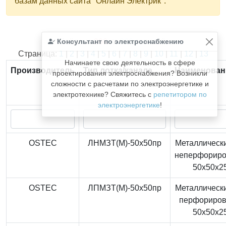
базам данных сайта "Онлайн Электрик".
Консультант по электроснабжению
Найдено
366
из
366
записей.
Страница:
1
|
2
|
3
|
4
|
5
|
6
|
7
|
8
|
9
|
10
|
11
|
12
|
13
Начинаете свою деятельность в сфере
Производитель
Тип лотка/канала
Наименован
проектирования электроснабжения? Возникли
сложности с расчетами по электроэнергетике и
электротехнике? Свяжитесь с
репетитором по
электроэнергетике
!
OSTEC
ЛНМЗТ(М)-50x50пр
Металлически
неперфорир
50x50x2
OSTEC
ЛПМЗТ(М)-50x50пр
Металлически
перфориро
50x50x2