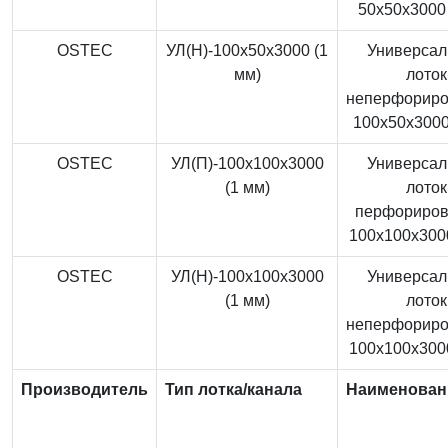
50x50x3000 
OSTEC
УЛ(Н)-100x50x3000 (1
Универса
мм)
лоток
неперфорир
100x50x3000
OSTEC
УЛ(П)-100x100x3000
Универса
(1 мм)
лоток
перфориро
100x100x3000
OSTEC
УЛ(Н)-100x100x3000
Универса
(1 мм)
лоток
неперфорир
100x100x3000
Производитель
Тип лотка/канала
Наименован