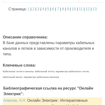
Страница:
1
|
2
|
3
|
4
|
5
|
6
|
7
|
8
|
9
|
10
|
11
|
12
|
13
Описание справочника:
В базе данных представлены параметры кабельных
каналов и лотков в зависимости от производителя и
типа.
Ключевые слова:
Кабельные лотки и каналы, кабельный лоток, параметры кабельного лотка,
кабельный канал, параметры кабельных каналов
Библиографическая ссылка на ресурс "Онлайн
Электрик":
Алюнов, А.Н.
Онлайн Электрик : Интерактивные