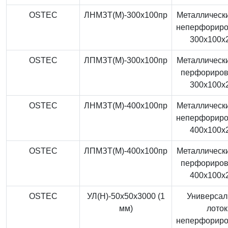
OSTEC
ЛНМЗТ(М)-300x100пр
Металлически
неперфорир
300x100x
OSTEC
ЛПМЗТ(М)-300x100пр
Металлически
перфориро
300x100x
OSTEC
ЛНМЗТ(М)-400x100пр
Металлически
неперфорир
400x100x
OSTEC
ЛПМЗТ(М)-400x100пр
Металлически
перфориро
400x100x
OSTEC
УЛ(Н)-50x50x3000 (1
Универса
мм)
лоток
неперфорир