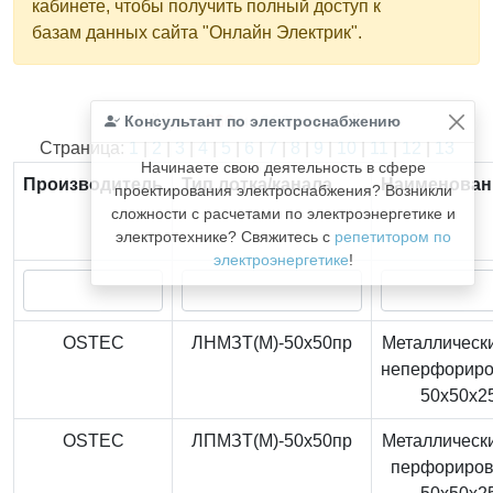
кабинете, чтобы получить полный доступ к
базам данных сайта "Онлайн Электрик".
Консультант по электроснабжению
Найдено
366
из
366
записей.
Страница:
1
|
2
|
3
|
4
|
5
|
6
|
7
|
8
|
9
|
10
|
11
|
12
|
13
Начинаете свою деятельность в сфере
Производитель
Тип лотка/канала
Наименован
проектирования электроснабжения? Возникли
сложности с расчетами по электроэнергетике и
электротехнике? Свяжитесь с
репетитором по
электроэнергетике
!
OSTEC
ЛНМЗТ(М)-50x50пр
Металлически
неперфорир
50x50x2
OSTEC
ЛПМЗТ(М)-50x50пр
Металлически
перфориро