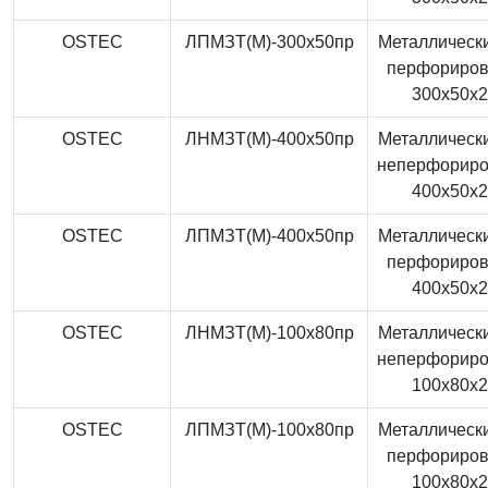
OSTEC
ЛПМЗТ(М)-300x50пр
Металлически
перфориро
300x50x
OSTEC
ЛНМЗТ(М)-400x50пр
Металлически
неперфорир
400x50x
OSTEC
ЛПМЗТ(М)-400x50пр
Металлически
перфориро
400x50x
OSTEC
ЛНМЗТ(М)-100x80пр
Металлически
неперфорир
100x80x
OSTEC
ЛПМЗТ(М)-100x80пр
Металлически
перфориро
100x80x