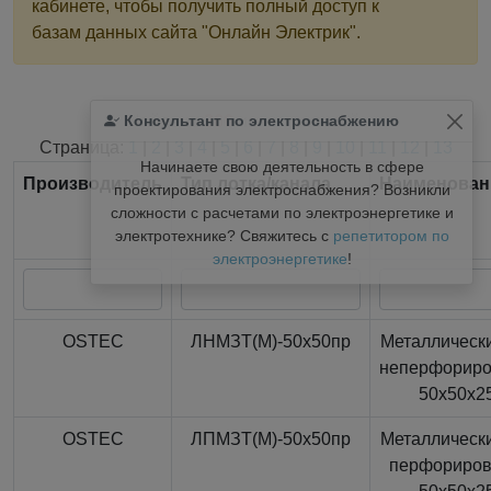
кабинете, чтобы получить полный доступ к
базам данных сайта "Онлайн Электрик".
Консультант по электроснабжению
Найдено
366
из
366
записей.
Страница:
1
|
2
|
3
|
4
|
5
|
6
|
7
|
8
|
9
|
10
|
11
|
12
|
13
Начинаете свою деятельность в сфере
Производитель
Тип лотка/канала
Наименован
проектирования электроснабжения? Возникли
сложности с расчетами по электроэнергетике и
электротехнике? Свяжитесь с
репетитором по
электроэнергетике
!
OSTEC
ЛНМЗТ(М)-50x50пр
Металлически
неперфорир
50x50x2
OSTEC
ЛПМЗТ(М)-50x50пр
Металлически
перфориро