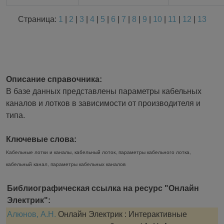
Страница:
1
|
2
|
3
|
4
|
5
|
6
|
7
|
8
|
9
|
10
|
11
|
12
|
13
Описание справочника:
В базе данных представлены параметры кабельных
каналов и лотков в зависимости от производителя и
типа.
Ключевые слова:
Кабельные лотки и каналы, кабельный лоток, параметры кабельного лотка,
кабельный канал, параметры кабельных каналов
Библиографическая ссылка на ресурс "Онлайн
Электрик":
Алюнов, А.Н.
Онлайн Электрик : Интерактивные