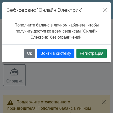
ONLINE ELECTRIC
Веб-сервис "Онлайн Электрик"
Пополните баланс в личном кабинете, чтобы
БАЗА ДАННЫХ
>
Кабельные каналы
получить доступ ко всем сервисам "Онлайн
и лотки
Электрик" без ограничений.
Ок
Войти в систему
Регистрация
Экспорт
Справка
Поддержите отечественного
производителя! Пополните баланс в личном