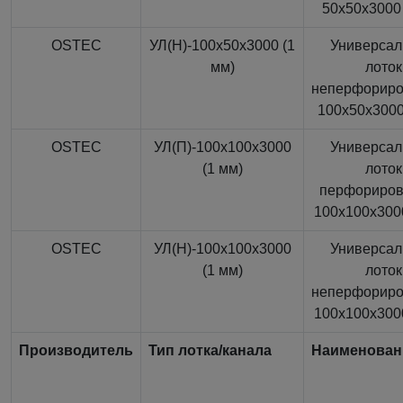
50x50x3000 
OSTEC
УЛ(Н)-100x50x3000 (1
Универса
мм)
лоток
неперфорир
100x50x3000
OSTEC
УЛ(П)-100x100x3000
Универса
(1 мм)
лоток
перфориро
100x100x3000
OSTEC
УЛ(Н)-100x100x3000
Универса
(1 мм)
лоток
неперфорир
100x100x3000
Производитель
Тип лотка/канала
Наименован