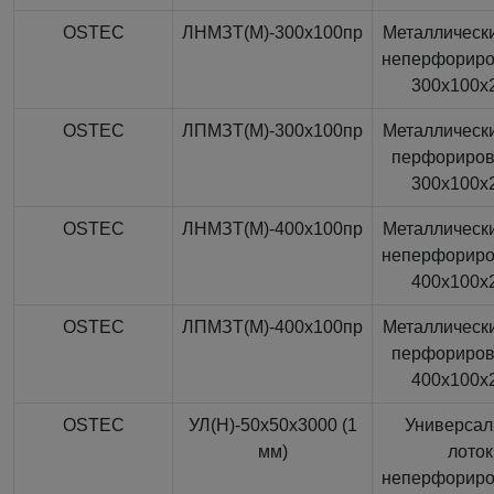
OSTEC
ЛНМЗТ(М)-300x100пр
Металлически
неперфорир
300x100x
OSTEC
ЛПМЗТ(М)-300x100пр
Металлически
перфориро
300x100x
OSTEC
ЛНМЗТ(М)-400x100пр
Металлически
неперфорир
400x100x
OSTEC
ЛПМЗТ(М)-400x100пр
Металлически
перфориро
400x100x
OSTEC
УЛ(Н)-50x50x3000 (1
Универса
мм)
лоток
неперфорир