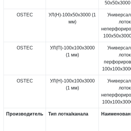
50x50x3000 
OSTEC
УЛ(Н)-100x50x3000 (1
Универса
мм)
лоток
неперфорир
100x50x3000
OSTEC
УЛ(П)-100x100x3000
Универса
(1 мм)
лоток
перфориро
100x100x3000
OSTEC
УЛ(Н)-100x100x3000
Универса
(1 мм)
лоток
неперфорир
100x100x3000
Производитель
Тип лотка/канала
Наименован