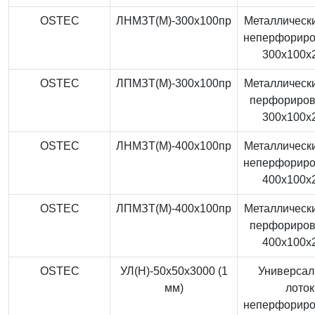
OSTEC
ЛНМЗТ(М)-300x100пр
Металлически
неперфорир
300x100x
OSTEC
ЛПМЗТ(М)-300x100пр
Металлически
перфориро
300x100x
OSTEC
ЛНМЗТ(М)-400x100пр
Металлически
неперфорир
400x100x
OSTEC
ЛПМЗТ(М)-400x100пр
Металлически
перфориро
400x100x
OSTEC
УЛ(Н)-50x50x3000 (1
Универса
мм)
лоток
неперфорир