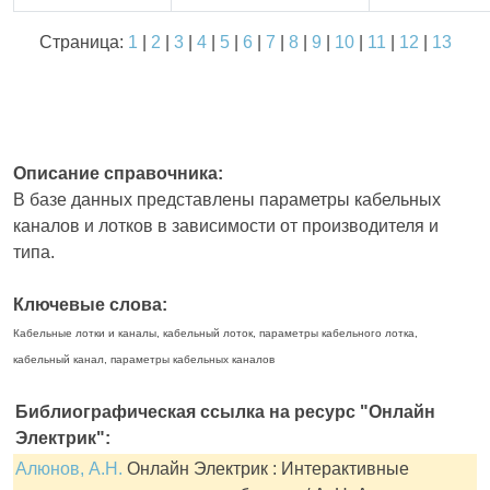
Страница:
1
|
2
|
3
|
4
|
5
|
6
|
7
|
8
|
9
|
10
|
11
|
12
|
13
Описание справочника:
В базе данных представлены параметры кабельных
каналов и лотков в зависимости от производителя и
типа.
Ключевые слова:
Кабельные лотки и каналы, кабельный лоток, параметры кабельного лотка,
кабельный канал, параметры кабельных каналов
Библиографическая ссылка на ресурс "Онлайн
Электрик":
Алюнов, А.Н.
Онлайн Электрик : Интерактивные