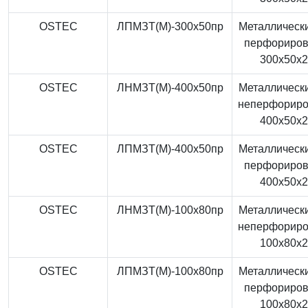
OSTEC
ЛПМЗТ(М)-300x50пр
Металлически
перфориро
300x50x
OSTEC
ЛНМЗТ(М)-400x50пр
Металлически
неперфорир
400x50x
OSTEC
ЛПМЗТ(М)-400x50пр
Металлически
перфориро
400x50x
OSTEC
ЛНМЗТ(М)-100x80пр
Металлически
неперфорир
100x80x
OSTEC
ЛПМЗТ(М)-100x80пр
Металлически
перфориро
100x80x