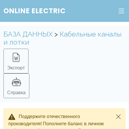
Веб-сервис "Онлайн Электрик"
ONLINE ELECTRIC
Пополните баланс в личном кабинете, чтобы
получить доступ ко всем сервисам "Онлайн
Электрик" без ограничений.
БАЗА ДАННЫХ
>
Кабельные каналы
и лотки
Ок
Войти в систему
Регистрация
Экспорт
Справка
Поддержите отечественного
производителя! Пополните баланс в личном