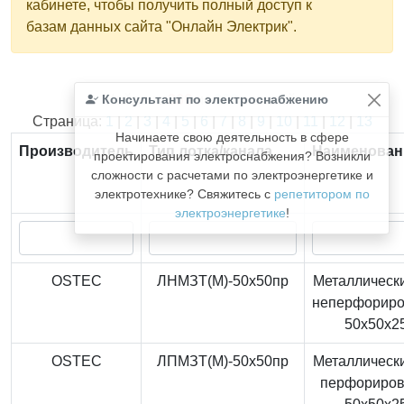
кабинете, чтобы получить полный доступ к
базам данных сайта "Онлайн Электрик".
Консультант по электроснабжению
Найдено
366
из
366
записей.
Страница:
1
|
2
|
3
|
4
|
5
|
6
|
7
|
8
|
9
|
10
|
11
|
12
|
13
Начинаете свою деятельность в сфере
Производитель
Тип лотка/канала
Наименован
проектирования электроснабжения? Возникли
сложности с расчетами по электроэнергетике и
электротехнике? Свяжитесь с
репетитором по
электроэнергетике
!
OSTEC
ЛНМЗТ(М)-50x50пр
Металлически
неперфорир
50x50x2
OSTEC
ЛПМЗТ(М)-50x50пр
Металлически
перфориро