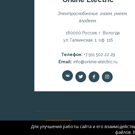
Электроснабжение: знаем, умеем,
владеем.
160000 Россия, г. Вологда
ул. Галкинская, 1, оф. 116
Телефон:
+7 911 502 22 29
Email:
info@online-electric.ru
Для улучшения работы сайта и его взаимодейств
файлов. 