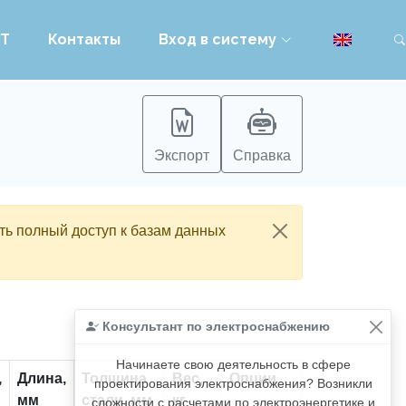
PT
Контакты
Вход в систему
Экспорт
Справка
ть полный доступ к базам данных
Консультант по электроснабжению
Начинаете свою деятельность в сфере
,
Длина,
Толщина
Вес,
Опции
проектирования электроснабжения? Возникли
мм
стали, мм
кг
сложности с расчетами по электроэнергетике и