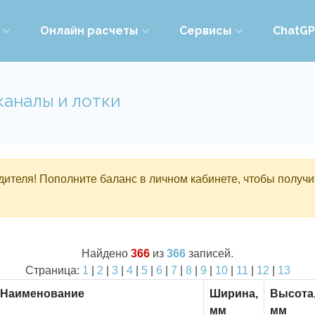
Онлайн расчеты
Сервисы
ChatG
каналы и лотки
ителя! Пополните баланс в личном кабинете, чтобы получи
Найдено
366
из
366
записей.
Страница:
1
|
2
|
3
|
4
|
5
|
6
|
7
|
8
|
9
|
10
|
11
|
12
|
13
Наименование
Ширина,
Высота
мм
мм