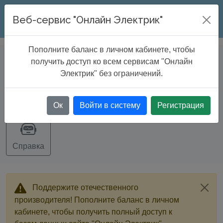
ONLINE ELECTRIC
Веб-сервис "Онлайн Электрик"
Пополните баланс в личном кабинете, чтобы
DATABASE
>
Cable tray catalogue
получить доступ ко всем сервисам "Онлайн
Электрик" без ограничений.
Экспорт
Ок
Войти в систему
Регистрация
Справка
Поддержите отечественного
производителя! Пополните баланс в личном
кабинете, чтобы получить полный доступ к