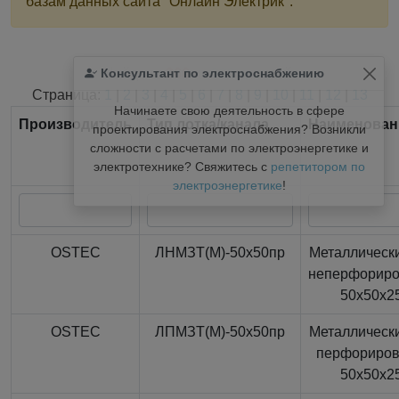
базам данных сайта "Онлайн Электрик".
Консультант по электроснабжению
Найдено
366
из
366
записей.
Страница:
1
|
2
|
3
|
4
|
5
|
6
|
7
|
8
|
9
|
10
|
11
|
12
|
13
Начинаете свою деятельность в сфере
Производитель
Тип лотка/канала
Наименован
проектирования электроснабжения? Возникли
сложности с расчетами по электроэнергетике и
электротехнике? Свяжитесь с
репетитором по
электроэнергетике
!
OSTEC
ЛНМЗТ(М)-50x50пр
Металлически
неперфорир
50x50x2
OSTEC
ЛПМЗТ(М)-50x50пр
Металлически
перфориро
50x50x2