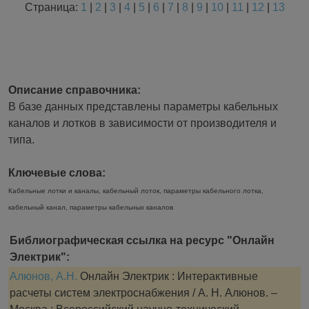
Страница:
1
|
2
|
3
|
4
|
5
|
6
|
7
|
8
|
9
|
10
|
11
|
12
|
13
Описание справочника:
В базе данных представлены параметры кабельных
каналов и лотков в зависимости от производителя и
типа.
Ключевые слова:
Кабельные лотки и каналы, кабельный лоток, параметры кабельного лотка,
кабельный канал, параметры кабельных каналов
Библиографическая ссылка на ресурс "Онлайн
Электрик":
Алюнов, А.Н.
Онлайн Электрик : Интерактивные
расчеты систем электроснабжения / А. Н. Алюнов. –