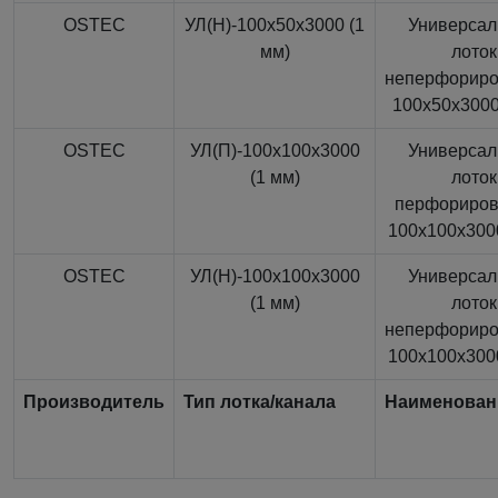
OSTEC
УЛ(Н)-100x50x3000 (1
Универса
мм)
лоток
неперфорир
100x50x3000
OSTEC
УЛ(П)-100x100x3000
Универса
(1 мм)
лоток
перфориро
100x100x3000
OSTEC
УЛ(Н)-100x100x3000
Универса
(1 мм)
лоток
неперфорир
100x100x3000
Производитель
Тип лотка/канала
Наименован