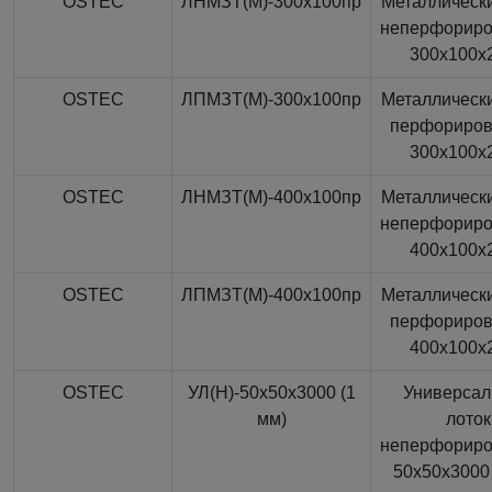
OSTEC
ЛНМЗТ(М)-300x100пр
Металлически
неперфорир
300x100x
OSTEC
ЛПМЗТ(М)-300x100пр
Металлически
перфориро
300x100x
OSTEC
ЛНМЗТ(М)-400x100пр
Металлически
неперфорир
400x100x
OSTEC
ЛПМЗТ(М)-400x100пр
Металлически
перфориро
400x100x
OSTEC
УЛ(Н)-50x50x3000 (1
Универса
мм)
лоток
неперфорир
50x50x3000 