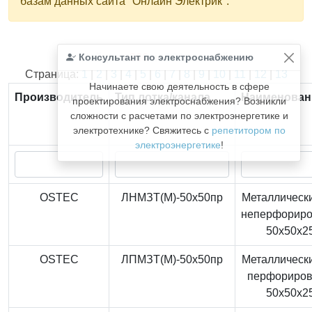
базам данных сайта "Онлайн Электрик".
Консультант по электроснабжению
Найдено
366
из
366
записей.
Страница:
1
|
2
|
3
|
4
|
5
|
6
|
7
|
8
|
9
|
10
|
11
|
12
|
13
Начинаете свою деятельность в сфере
Производитель
Тип лотка/канала
Наименован
проектирования электроснабжения? Возникли
сложности с расчетами по электроэнергетике и
электротехнике? Свяжитесь с
репетитором по
электроэнергетике
!
OSTEC
ЛНМЗТ(М)-50x50пр
Металлически
неперфорир
50x50x2
OSTEC
ЛПМЗТ(М)-50x50пр
Металлически
перфориро
50x50x2