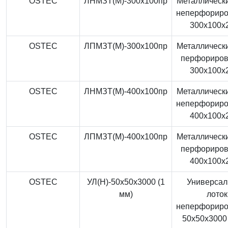
OSTEC
ЛНМЗТ(М)-300x100пр
Металлически
неперфорир
300x100x
OSTEC
ЛПМЗТ(М)-300x100пр
Металлически
перфориро
300x100x
OSTEC
ЛНМЗТ(М)-400x100пр
Металлически
неперфорир
400x100x
OSTEC
ЛПМЗТ(М)-400x100пр
Металлически
перфориро
400x100x
OSTEC
УЛ(Н)-50x50x3000 (1
Универса
мм)
лоток
неперфорир
50x50x3000 