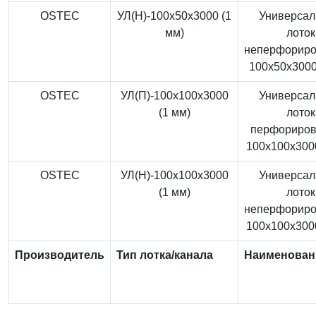
OSTEC
УЛ(Н)-100x50x3000 (1
Универса
мм)
лоток
неперфорир
100x50x3000
OSTEC
УЛ(П)-100x100x3000
Универса
(1 мм)
лоток
перфориро
100x100x3000
OSTEC
УЛ(Н)-100x100x3000
Универса
(1 мм)
лоток
неперфорир
100x100x3000
Производитель
Тип лотка/канала
Наименован