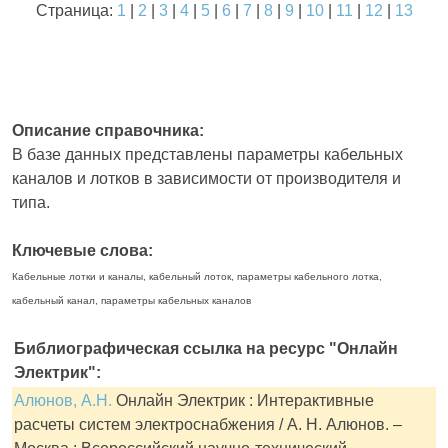
Страница:
1
|
2
|
3
|
4
|
5
|
6
|
7
|
8
|
9
|
10
|
11
|
12
|
13
Описание справочника:
В базе данных представлены параметры кабельных
каналов и лотков в зависимости от производителя и
типа.
Ключевые слова:
Кабельные лотки и каналы, кабельный лоток, параметры кабельного лотка,
кабельный канал, параметры кабельных каналов
Библиографическая ссылка на ресурс "Онлайн
Электрик":
Алюнов, А.Н.
Онлайн Электрик : Интерактивные
расчеты систем электроснабжения / А. Н. Алюнов. –