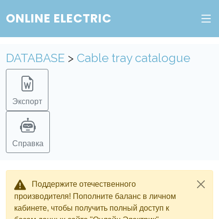
ONLINE ELECTRIC
Пополните баланс в личном кабинете, чтобы
получить доступ ко всем сервисам "Онлайн
Электрик" без ограничений.
DATABASE
>
Cable tray catalogue
Ок
Войти в систему
Регистрация
Экспорт
Справка
Поддержите отечественного
производителя! Пополните баланс в личном
кабинете, чтобы получить полный доступ к