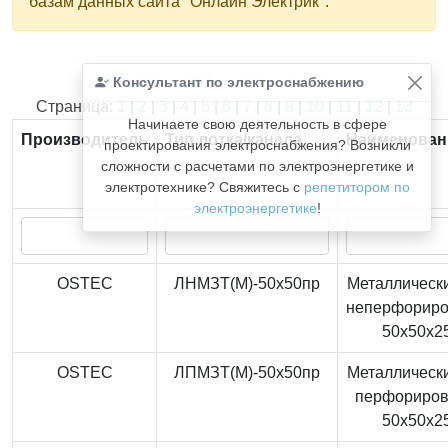
базам данных сайта "Онлайн Электрик".
Консультант по электроснабжению
Найдено
366
из
366
записей.
Страница:
1
|
2
|
3
|
4
|
5
|
6
|
7
|
8
|
9
|
10
|
11
|
12
|
13
Начинаете свою деятельность в сфере
Производитель
Тип лотка/канала
Наименован
проектирования электроснабжения? Возникли
сложности с расчетами по электроэнергетике и
электротехнике? Свяжитесь с
репетитором по
электроэнергетике
!
OSTEC
ЛНМЗТ(М)-50x50пр
Металлически
неперфорир
50x50x2
OSTEC
ЛПМЗТ(М)-50x50пр
Металлически
перфориро
50x50x2