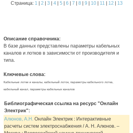
Страница:
1
|
2
|
3
|
4
|
5
|
6
|
7
|
8
|
9
|
10
|
11
|
12
|
13
Описание справочника:
В базе данных представлены параметры кабельных
каналов и лотков в зависимости от производителя и
типа.
Ключевые слова:
Кабельные лотки и каналы, кабельный лоток, параметры кабельного лотка,
кабельный канал, параметры кабельных каналов
Библиографическая ссылка на ресурс "Онлайн
Электрик":
Алюнов, А.Н.
Онлайн Электрик : Интерактивные
расчеты систем электроснабжения / А. Н. Алюнов. –