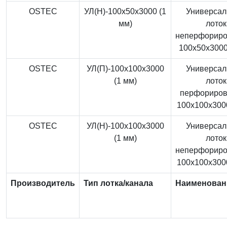
OSTEC
УЛ(Н)-100x50x3000 (1
Универса
мм)
лоток
неперфорир
100x50x3000
OSTEC
УЛ(П)-100x100x3000
Универса
(1 мм)
лоток
перфориро
100x100x3000
OSTEC
УЛ(Н)-100x100x3000
Универса
(1 мм)
лоток
неперфорир
100x100x3000
Производитель
Тип лотка/канала
Наименован