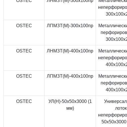
OSTEC
ЛНМЗТ(М)-300x100пр
Металлически
неперфорир
300x100x
OSTEC
ЛПМЗТ(М)-300x100пр
Металлически
перфориро
300x100x
OSTEC
ЛНМЗТ(М)-400x100пр
Металлически
неперфорир
400x100x
OSTEC
ЛПМЗТ(М)-400x100пр
Металлически
перфориро
400x100x
OSTEC
УЛ(Н)-50x50x3000 (1
Универса
мм)
лоток
неперфорир
50x50x3000 